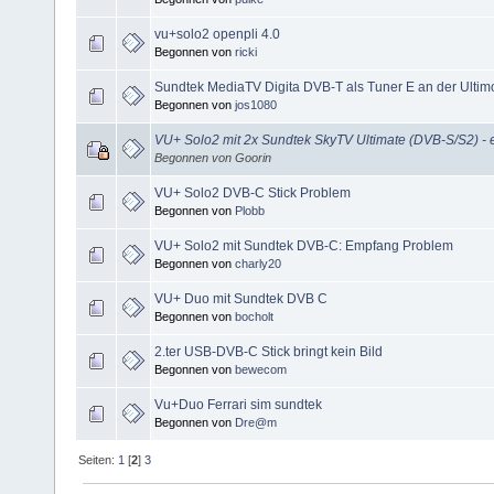
vu+solo2 openpli 4.0
Begonnen von
ricki
Sundtek MediaTV Digita DVB-T als Tuner E an der Ultimo
Begonnen von
jos1080
VU+ Solo2 mit 2x Sundtek SkyTV Ultimate (DVB-S/S2) - ei
Begonnen von Goorin
VU+ Solo2 DVB-C Stick Problem
Begonnen von
Plobb
VU+ Solo2 mit Sundtek DVB-C: Empfang Problem
Begonnen von
charly20
VU+ Duo mit Sundtek DVB C
Begonnen von
bocholt
2.ter USB-DVB-C Stick bringt kein Bild
Begonnen von
bewecom
Vu+Duo Ferrari sim sundtek
Begonnen von
Dre@m
Seiten:
1
[
2
]
3