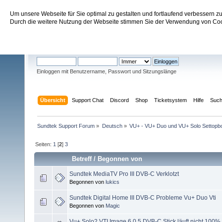
Um unsere Webseite für Sie optimal zu gestalten und fortlaufend verbessern 
Sundtek Support Forum
Durch die weitere Nutzung der Webseite stimmen Sie der Verwendung von Cook
Willkommen
Gast
. Bitte
einloggen
oder
registrieren
.
Einloggen mit Benutzername, Passwort und Sitzungslänge
Übersicht
Support Chat
Discord
Shop
Ticketsystem
Hilfe
Suc
Sundtek Support Forum
»
Deutsch
»
VU+ - VU+ Duo und VU+ Solo Settopb
Seiten:
1
[
2
]
3
Betreff
/
Begonnen von
Sundtek MediaTV Pro III DVB-C Verklotzt
Begonnen von
lukics
Sundtek Digital Home III DVB-C Probleme Vu+ Duo Vti
Begonnen von
Magic
Vu+ Solo2 VTI Image 6.0.5 DVB-C Stick läuft nicht 100%