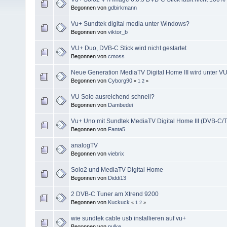
Begonnen von
gdbirkmann
Vu+ Sundtek digital media unter Windows?
Begonnen von
viktor_b
VU+ Duo, DVB-C Stick wird nicht gestartet
Begonnen von
cmoss
Neue Generation MediaTV Digital Home III wird unter VU
Begonnen von
Cyborg90
«
1
2
»
VU Solo ausreichend schnell?
Begonnen von
Dambedei
Vu+ Uno mit Sundtek MediaTV Digital Home III (DVB-C/T
Begonnen von
Fanta5
analogTV
Begonnen von
viebrix
Solo2 und MediaTV Digital Home
Begonnen von
Diddi13
2 DVB-C Tuner am Xtrend 9200
Begonnen von
Kuckuck
«
1
2
»
wie sundtek cable usb installieren auf vu+
Begonnen von
pulke