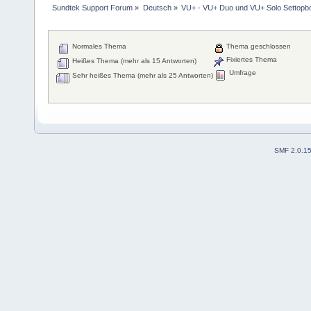
Sundtek Support Forum
»
Deutsch
»
VU+ - VU+ Duo und VU+ Solo Settopb
Normales Thema
Thema geschlossen
Fixiertes Thema
Heißes Thema (mehr als 15 Antworten)
Umfrage
Sehr heißes Thema (mehr als 25 Antworten)
SMF 2.0.1