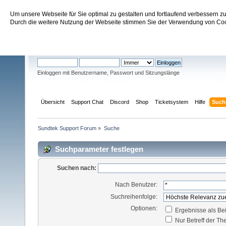
Um unsere Webseite für Sie optimal zu gestalten und fortlaufend verbessern 
Sundtek Support Forum
Durch die weitere Nutzung der Webseite stimmen Sie der Verwendung von Cook
Willkommen
Gast
. Bitte
einloggen
oder
registrieren
.
Einloggen mit Benutzername, Passwort und Sitzungslänge
Übersicht
Support Chat
Discord
Shop
Ticketsystem
Hilfe
Such
Sundtek Support Forum
»
Suche
Suchparameter festlegen
Suchen nach:
Nach Benutzer:
Suchreihenfolge:
Optionen:
Ergebnisse als Be
Nur Betreff der T