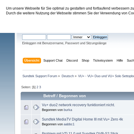
Um unsere Webseite für Sie optimal zu gestalten und fortlaufend verbessern 
Sundtek Support Forum
Durch die weitere Nutzung der Webseite stimmen Sie der Verwendung von Cook
Willkommen
Gast
. Bitte
einloggen
oder
registrieren
.
Einloggen mit Benutzername, Passwort und Sitzungslänge
Übersicht
Support Chat
Discord
Shop
Ticketsystem
Hilfe
Suc
Sundtek Support Forum
»
Deutsch
»
VU+ - VU+ Duo und VU+ Solo Settopb
Seiten: [
1
]
2
3
Betreff
/
Begonnen von
Vu+ duo2 network recovery funktioniert nicht.
Begonnen von
burka
Sundtek MediaTV Digital Home III mit Vu+ Zero 4k
Begonnen von
aabbc1
Problem mit VTi 11.0 mit Sundtek DVB-S2 Stick