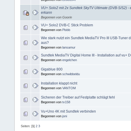
VU+ Solo2 mit 2x Sundtek SkyTV Ultimate (DVB-S/S2) - ei
erkann
Begonnen von Goorin
VU+ Solo2 DVB-C Stick Problem
Begonnen von
Plobb
Wie stark nutzt ein Sundtek MediaTV Pro III USB-Tuner d
aus?
Begonnen von
lansamur
Sundtek MediaTV Digital Home III - Installation auf vu+ D
Begonnen von
engelchen
Gigablue 800
Begonnen von
schwibbeldu
Installation klappt nicht
Begonnen von
VANTOM
Sicheren der Treiber auf Festplatte schlägt fehl
Begonnen von
tv158
Vu+Uno 4K mit Sundtek verbinden
Begonnen von
joni
Seiten: [
1
]
2
3