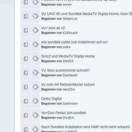
Begonnen von
anmm
VU UNO 4K und Sundtek MediaTV Digital Home: Kein St
Begonnen von
StefanLue
Vu+ solo se v2
Begonnen von
K1ll3rsack
wie sundtek cable usb installieren auf vu+
Begonnen von
pulke
Solo2 und MediaTV Digital Home
Begonnen von
Diddi13
VU Solo ausreichend schnell?
Begonnen von
Dambedei
Vu solo mit Netzwerktuner nutzen
Begonnen von
dani22m
Dolby Digital
Begonnen von
Darkmann
Vu+Duo Ferrari sim sundtek
Begonnen von
Dre@m
Nach Sundtek-Installation wird HMP nicht mehr erkannt
Begonnen von
Leo83547