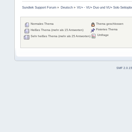
Sundtek Support Forum
»
Deutsch
»
VU+ - VU+ Duo und VU+ Solo Settopb
Normales Thema
Thema geschlossen
Fixiertes Thema
Heißes Thema (mehr als 15 Antworten)
Umfrage
Sehr heißes Thema (mehr als 25 Antworten)
SMF 2.0.1