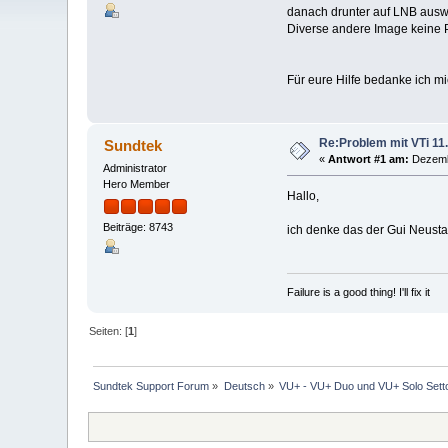
danach drunter auf LNB auswah
Diverse andere Image keine 
Für eure Hilfe bedanke ich m
Re:Problem mit VTi 11
Sundtek
«
Antwort #1 am:
Dezembe
Administrator
Hero Member
Hallo,
Beiträge: 8743
ich denke das der Gui Neustar
Failure is a good thing! I'll fix it
Seiten: [
1
]
Sundtek Support Forum
»
Deutsch
»
VU+ - VU+ Duo und VU+ Solo Sett