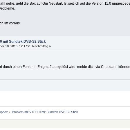
l gehe, geht die Box auf Gui Neustart. Ist seit ich auf die Version 11.0 umgestieg
Probleme.
ich im voraus
.0 mit Sundtek DVB-S2 Stick
r 18, 2016, 12:17:28 Nachmittag »
t durch einen Fehler in Enigma2 ausgelöst wird, melde dich via Chat dann können wi
opbox
»
Problem mit VTi 11.0 mit Sundtek DVB-S2 Stick