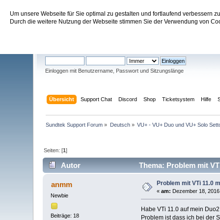
Um unsere Webseite für Sie optimal zu gestalten und fortlaufend verbessern 
Sundtek Support Forum
Durch die weitere Nutzung der Webseite stimmen Sie der Verwendung von Cook
Willkommen
Gast
. Bitte
einloggen
oder
registrieren
.
Einloggen mit Benutzername, Passwort und Sitzungslänge
Übersicht
Support Chat
Discord
Shop
Ticketsystem
Hilfe
Sundtek Support Forum
»
Deutsch
»
VU+ - VU+ Duo und VU+ Solo Sett
Seiten: [
1
]
Autor
Thema: Problem mit VTi
Problem mit VTi 11.0 
anmm
«
am:
Dezember 18, 2016, 
Newbie
Habe VTi 11.0 auf mein Duo2 n
Beiträge: 18
Problem ist dass ich bei der