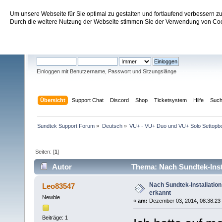
Um unsere Webseite für Sie optimal zu gestalten und fortlaufend verbessern 
Sundtek Support Forum
Durch die weitere Nutzung der Webseite stimmen Sie der Verwendung von Cook
Willkommen
Gast
. Bitte
einloggen
oder
registrieren
.
Einloggen mit Benutzername, Passwort und Sitzungslänge
Übersicht
Support Chat
Discord
Shop
Ticketsystem
Hilfe
Suc
Sundtek Support Forum
»
Deutsch
»
VU+ - VU+ Duo und VU+ Solo Settopb
Seiten: [
1
]
Autor
Thema: Nach Sundtek-Insta
Nach Sundtek-Installatio
Leo83547
erkannt
Newbie
«
am:
Dezember 03, 2014, 08:38:23 
Beiträge: 1