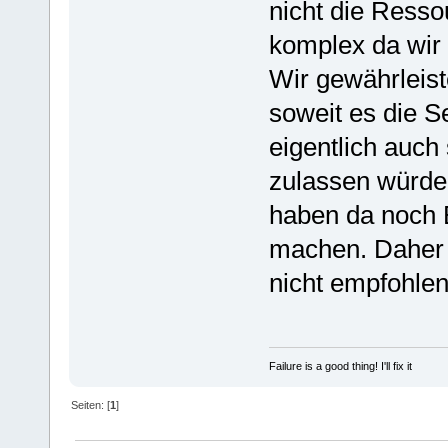
nicht die Resso
komplex da wir 
Wir gewährleist
soweit es die S
eigentlich auch 
zulassen würden
haben da noch 
machen. Daher 
nicht empfohlen
Failure is a good thing! I'll fix it
Seiten: [
1
]