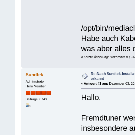
/opt/bin/mediac
Habe auch Kabe
was aber alles d
«
Letzte Änderung: Dezember 03, 20
Re:Nach Sundtek-Installa
Sundtek
erkannt
Administrator
«
Antwort #1 am:
Dezember 03, 201
Hero Member
Hallo,
Beiträge: 8743
Fremdtuner werd
insbesondere a