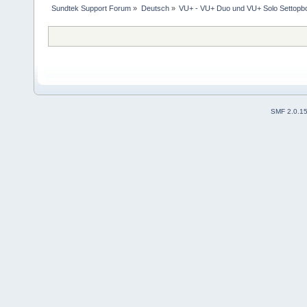
Sundtek Support Forum
»
Deutsch
»
VU+ - VU+ Duo und VU+ Solo Settopb
SMF 2.0.1