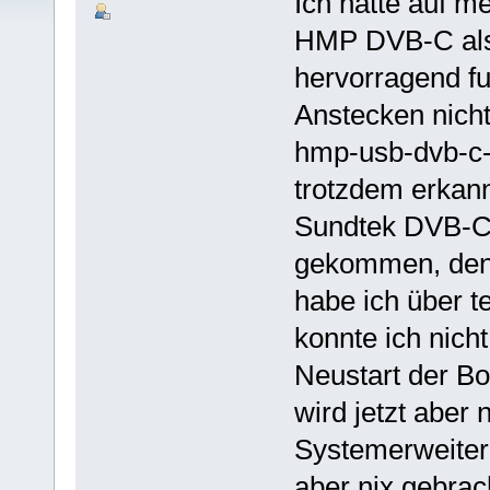
Ich hatte auf m
HMP DVB-C als 
hervorragend fu
Anstecken nicht
hmp-usb-dvb-c-t2
trotzdem erkannt
Sundtek DVB-C 
gekommen, den i
habe ich über te
konnte ich nich
Neustart der Bo
wird jetzt aber
Systemerweiteru
aber nix gebrac