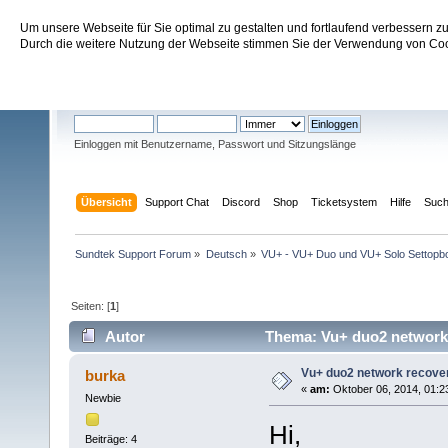
Um unsere Webseite für Sie optimal zu gestalten und fortlaufend verbessern 
Sundtek Support Forum
Durch die weitere Nutzung der Webseite stimmen Sie der Verwendung von Cook
Willkommen
Gast
. Bitte
einloggen
oder
registrieren
.
Einloggen mit Benutzername, Passwort und Sitzungslänge
Übersicht
Support Chat
Discord
Shop
Ticketsystem
Hilfe
Suc
Sundtek Support Forum
»
Deutsch
»
VU+ - VU+ Duo und VU+ Solo Settopb
Seiten: [
1
]
Autor
Thema: Vu+ duo2 network r
Vu+ duo2 network recovery
burka
«
am:
Oktober 06, 2014, 01:2
Newbie
Hi,
Beiträge: 4