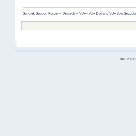
Sundtek Support Forum
»
Deutsch
»
VU+ - VU+ Duo und VU+ Solo Settopb
SMF 2.0.1