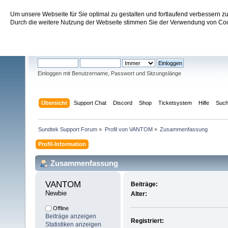
Um unsere Webseite für Sie optimal zu gestalten und fortlaufend verbessern 
Sundtek Support Forum
Durch die weitere Nutzung der Webseite stimmen Sie der Verwendung von Cook
Willkommen
Gast
. Bitte
einloggen
oder
registrieren
.
Einloggen mit Benutzername, Passwort und Sitzungslänge
Übersicht
Support Chat
Discord
Shop
Ticketsystem
Hilfe
Suc
Sundtek Support Forum
»
Profil von VANTOM
»
Zusammenfassung
Profil-Information
Zusammenfassung
VANTOM 
Beiträge:
Newbie
Alter:
Offline
Beiträge anzeigen
Registriert:
Statistiken anzeigen