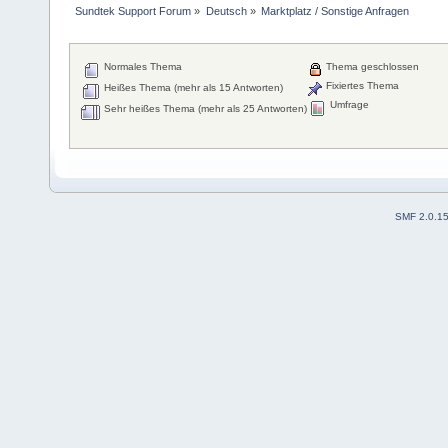
Sundtek Support Forum
»
Deutsch
»
Marktplatz / Sonstige Anfragen
Normales Thema
Thema geschlossen
Fixiertes Thema
Heißes Thema (mehr als 15 Antworten)
Umfrage
Sehr heißes Thema (mehr als 25 Antworten)
SMF 2.0.1