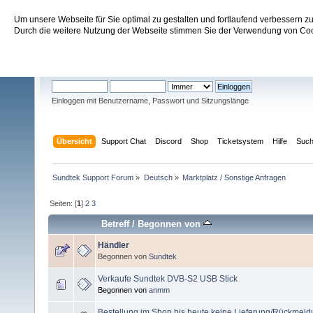
Um unsere Webseite für Sie optimal zu gestalten und fortlaufend verbessern 
Sundtek Support Forum
Durch die weitere Nutzung der Webseite stimmen Sie der Verwendung von Cook
Willkommen
Gast
. Bitte
einloggen
oder
registrieren
.
Einloggen mit Benutzername, Passwort und Sitzungslänge
Übersicht
Support Chat
Discord
Shop
Ticketsystem
Hilfe
Suc
Sundtek Support Forum
»
Deutsch
»
Marktplatz / Sonstige Anfragen
Seiten: [
1
]
2
3
Betreff
/
Begonnen von
Händler
Begonnen von
Sundtek
Verkaufe Sundtek DVB-S2 USB Stick
Begonnen von
anmm
Bestellung im Shop bis heute keine Lieferung/Rückmel