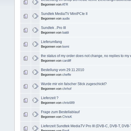
Begonnen von
ATR
Sundtek MediaTV MiniPCIe II
Begonnen von
audix
Sundtek ..Pro III
Begonnen von
baldi
Lieferumfang
Begonnen von
bomi
the status of my order does not change, no replies to my
Begonnen von
cardiff
Bestellung vom 29.11.2010
Begonnen von
cheffe
Wurde mir ein falscher Stick zugeschickt?
Begonnen von
chrhof
Lieferzeit ?
Begonnen von
chris689
Frage zum Bestellablauf
Begonnen von
ChrisK
Lieferzeit Sundtek MediaTV Pro III (DVB-C, DVB-T, DVB
Begonnen von
Enoll