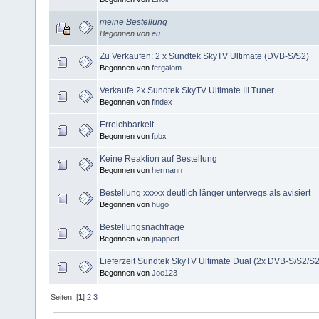
meine Bestellung
Begonnen von
eu
Zu Verkaufen: 2 x Sundtek SkyTV Ultimate (DVB-S/S2)
Begonnen von
fergalom
Verkaufe 2x Sundtek SkyTV Ultimate III Tuner
Begonnen von
findex
Erreichbarkeit
Begonnen von
fpbx
Keine Reaktion auf Bestellung
Begonnen von
hermann
Bestellung xxxxx deutlich länger unterwegs als avisiert
Begonnen von
hugo
Bestellungsnachfrage
Begonnen von
jnappert
Lieferzeit Sundtek SkyTV Ultimate Dual (2x DVB-S/S2/S
Begonnen von
Joe123
Seiten: [
1
]
2
3