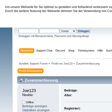
Um unsere Webseite für Sie optimal zu gestalten und fortlaufend verbessern 
Sundtek Support Forum
Durch die weitere Nutzung der Webseite stimmen Sie der Verwendung von Cook
Willkommen
Gast
. Bitte
einloggen
oder
registrieren
.
Einloggen mit Benutzername, Passwort und Sitzungslänge
Übersicht
Support Chat
Discord
Shop
Ticketsystem
Hilfe
Suc
Sundtek Support Forum
»
Profil von Joe123
»
Zusammenfassung
Profil-Information
Zusammenfassung
Joe123 
Beiträge:
Newbie
Alter:
Offline
Beiträge anzeigen
Registriert:
Statistiken anzeigen