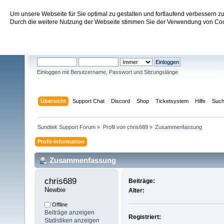
Um unsere Webseite für Sie optimal zu gestalten und fortlaufend verbessern 
Sundtek Support Forum
Durch die weitere Nutzung der Webseite stimmen Sie der Verwendung von Cook
Willkommen
Gast
. Bitte
einloggen
oder
registrieren
.
Einloggen mit Benutzername, Passwort und Sitzungslänge
Übersicht
Support Chat
Discord
Shop
Ticketsystem
Hilfe
Suc
Sundtek Support Forum
»
Profil von chris689
»
Zusammenfassung
Profil-Information
Zusammenfassung
chris689 
Beiträge:
Newbie
Alter:
Offline
Beiträge anzeigen
Registriert:
Statistiken anzeigen