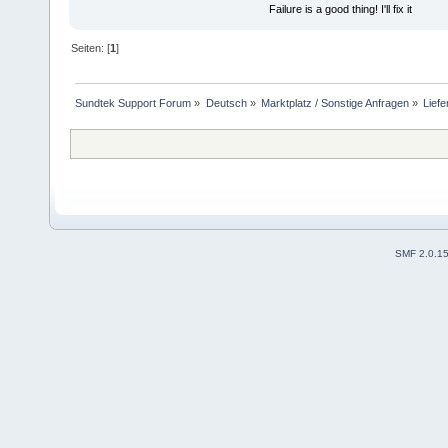
Failure is a good thing! I'll fix it
Seiten: [
1
]
Sundtek Support Forum
»
Deutsch
»
Marktplatz / Sonstige Anfragen
»
Lief
SMF 2.0.1