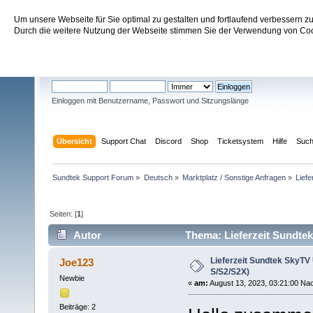
Um unsere Webseite für Sie optimal zu gestalten und fortlaufend verbessern 
Sundtek Support Forum
Durch die weitere Nutzung der Webseite stimmen Sie der Verwendung von Cook
Willkommen
Gast
. Bitte
einloggen
oder
registrieren
.
Einloggen mit Benutzername, Passwort und Sitzungslänge
Übersicht
Support Chat
Discord
Shop
Ticketsystem
Hilfe
Suc
Sundtek Support Forum
»
Deutsch
»
Marktplatz / Sonstige Anfragen
»
Lief
Seiten: [
1
]
Autor
Thema: Lieferzeit Sundtek
Lieferzeit Sundtek SkyTV
Joe123
S/S2/S2X)
Newbie
«
am:
August 13, 2023, 03:21:00 Nac
Beiträge: 2