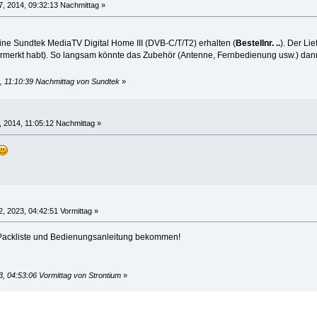
, 2014, 09:32:13 Nachmittag »
ine Sundtek MediaTV Digital Home III (DVB-C/T/T2) erhalten (
Bestellnr. ..
). Der Li
vermerkt habt). So langsam könnte das Zubehör (Antenne, Fernbedienung usw.) da
4, 11:10:39 Nachmittag von Sundtek
»
2, 2014, 11:05:12 Nachmittag »
, 2023, 04:42:51 Vormittag »
, Packliste und Bedienungsanleitung bekommen!
, 04:53:06 Vormittag von Strontium
»