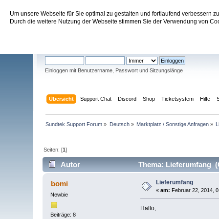
Um unsere Webseite für Sie optimal zu gestalten und fortlaufend verbessern 
Sundtek Support Forum
Durch die weitere Nutzung der Webseite stimmen Sie der Verwendung von Cook
Willkommen
Gast
. Bitte
einloggen
oder
registrieren
.
Einloggen mit Benutzername, Passwort und Sitzungslänge
Übersicht
Support Chat
Discord
Shop
Ticketsystem
Hilfe
Sundtek Support Forum
»
Deutsch
»
Marktplatz / Sonstige Anfragen
»
L
Seiten: [
1
]
Autor
Thema: Lieferumfang (
Lieferumfang
bomi
«
am:
Februar 22, 2014, 0
Newbie
Hallo,
Beiträge: 8