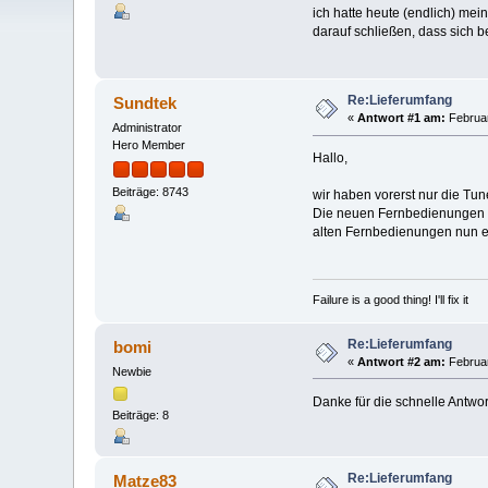
ich hatte heute (endlich) mei
darauf schließen, dass sich 
Re:Lieferumfang
Sundtek
«
Antwort #1 am:
Februar
Administrator
Hero Member
Hallo,
Beiträge: 8743
wir haben vorerst nur die Tu
Die neuen Fernbedienungen e
alten Fernbedienungen nun ei
Failure is a good thing! I'll fix it
Re:Lieferumfang
bomi
«
Antwort #2 am:
Februar
Newbie
Danke für die schnelle Antwo
Beiträge: 8
Re:Lieferumfang
Matze83