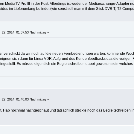
nen MediaTV Pro III in der Post. Allerdings ist weder der Mediaexchange-Adapter n
beides im Lieferumfang befindet (wie sonst soll man mit dem Stick DVB-T,-T2,Comp
 22, 2014, 01:37:53 Nachmittag »
ner verschickt da wir noch auf die neuen Fernbedienungen warten, kommende Woc
ignen sich dann für Linux VDR, Aufgrund des Kundenfeedbacks das die vorigen F
ngestellt. Es müsste eigentlich ein Begleitschreiben dabei gewesen sein welches d
 22, 2014, 01:48:03 Nachmittag »
rt. Hab nochmal nachgeschaut und tatsächlich steckte noch das Begleitschreiben i