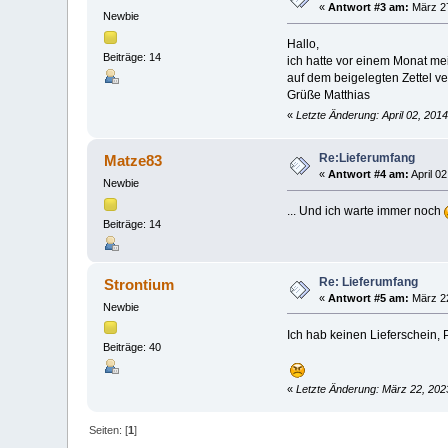
«
Antwort #3 am:
März 27
Newbie
Hallo,
Beiträge: 14
ich hatte vor einem Monat me
auf dem beigelegten Zettel 
Grüße Matthias
«
Letzte Änderung: April 02, 201
Re:Lieferumfang
Matze83
«
Antwort #4 am:
April 0
Newbie
... Und ich warte immer noch
Beiträge: 14
Re: Lieferumfang
Strontium
«
Antwort #5 am:
März 22
Newbie
Ich hab keinen Lieferschein
Beiträge: 40
«
Letzte Änderung: März 22, 2023
Seiten: [
1
]