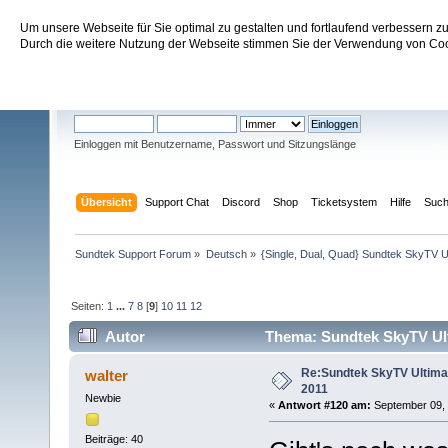
Um unsere Webseite für Sie optimal zu gestalten und fortlaufend verbessern 
Sundtek Support Forum
Durch die weitere Nutzung der Webseite stimmen Sie der Verwendung von Cook
Willkommen
Gast
. Bitte
einloggen
oder
registrieren
.
Einloggen mit Benutzername, Passwort und Sitzungslänge
Übersicht
Support Chat
Discord
Shop
Ticketsystem
Hilfe
Suc
Sundtek Support Forum
»
Deutsch
»
{Single, Dual, Quad} Sundtek SkyTV U
Seiten:
1
...
7
8
[
9
]
10
11
12
Autor
Thema: Sundtek SkyTV Ulti
Re:Sundtek SkyTV Ultimate
walter
2011
Newbie
«
Antwort #120 am:
September 09, 2
Beiträge: 40