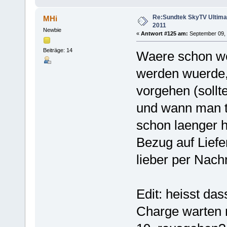
Re:Sundtek SkyTV Ultimate
MHi
2011
Newbie
«
Antwort #125 am:
September 09, 
Beiträge: 14
Waere schon we
werden wuerde, 
vorgehen (sollte
und wann man te
schon laenger 
Bezug auf Liefe
lieber per Nach
Edit: heisst da
Charge warten 