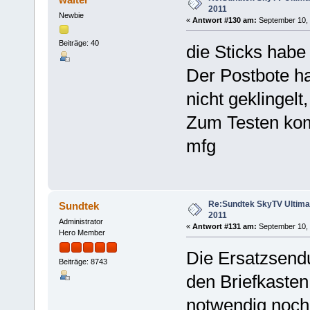
2011
Newbie
«
Antwort #130 am:
September 10, 2
Beiträge: 40
die Sticks habe
Der Postbote ha
nicht geklingelt
Zum Testen kom
mfg
Re:Sundtek SkyTV Ultimate
Sundtek
2011
Administrator
«
Antwort #131 am:
September 10, 2
Hero Member
Die Ersatzsendu
Beiträge: 8743
den Briefkasten
notwendig noch 