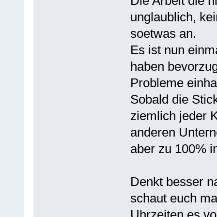
Die Arbeit die h
unglaublich, ke
soetwas an.
Es ist nun einma
haben bevorzugt
Probleme einha
Sobald die Sti
ziemlich jeder 
anderen Untern
aber zu 100% i
Denkt besser na
schaut euch ma
Uhrzeiten es vo