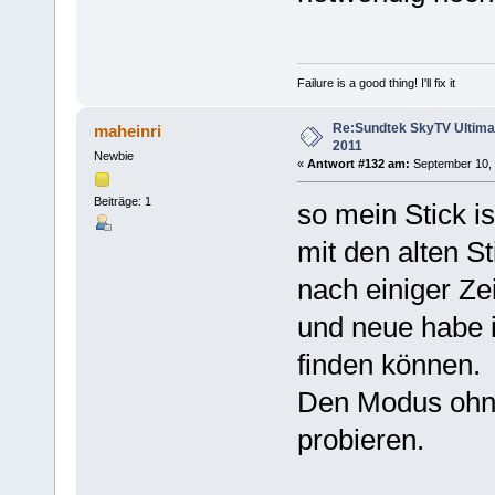
Failure is a good thing! I'll fix it
Re:Sundtek SkyTV Ultimate
maheinri
2011
Newbie
«
Antwort #132 am:
September 10, 
Beiträge: 1
so mein Stick i
mit den alten S
nach einiger Ze
und neue habe i
finden können.
Den Modus ohne
probieren.