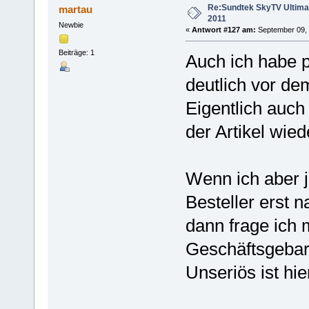
Re:Sundtek SkyTV Ultimate
martau
2011
Newbie
«
Antwort #127 am:
September 09, 
Beiträge: 1
Auch ich habe 
deutlich vor de
Eigentlich auc
der Artikel wied
Wenn ich aber j
Besteller erst 
dann frage ich 
Geschäftsgebar 
Unseriös ist hi