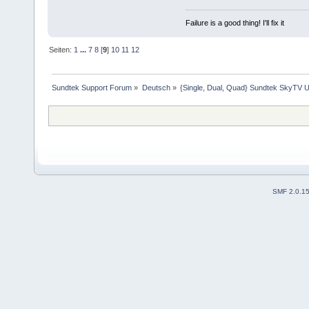
Failure is a good thing! I'll fix it
Seiten:
1
...
7
8
[
9
]
10
11
12
Sundtek Support Forum
»
Deutsch
»
{Single, Dual, Quad} Sundtek SkyTV U
SMF 2.0.1