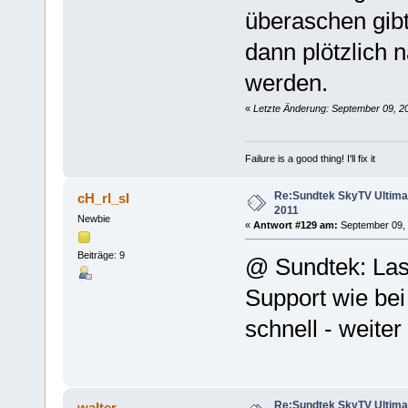
überaschen gib
dann plötzlich 
werden.
«
Letzte Änderung: September 09, 2
Failure is a good thing! I'll fix it
Re:Sundtek SkyTV Ultimate
cH_rI_sI
2011
Newbie
«
Antwort #129 am:
September 09, 
Beiträge: 9
@ Sundtek: Lass
Support wie bei
schnell - weiter
Re:Sundtek SkyTV Ultimate
walter