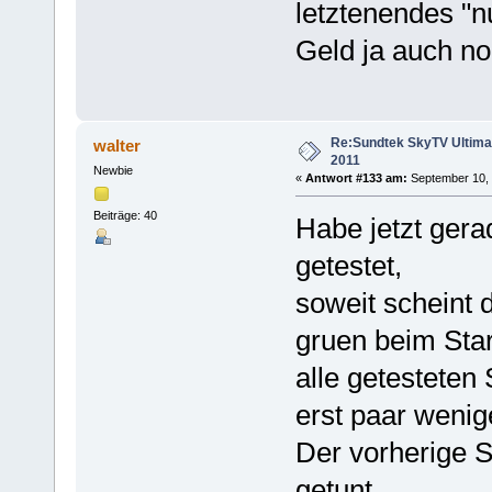
letztenendes "n
Geld ja auch no
Re:Sundtek SkyTV Ultimate
walter
2011
Newbie
«
Antwort #133 am:
September 10, 
Beiträge: 40
Habe jetzt gera
getestet,
soweit scheint d
gruen beim Star
alle getesteten
erst paar weni
Der vorherige S
getunt.