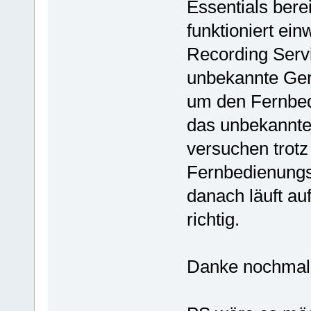
Essentials bere
funktioniert ei
Recording Servi
unbekannte Gerä
um den Fernbed
das unbekannte
versuchen trotz
Fernbedienungs
danach läuft a
richtig.
Danke nochmals 