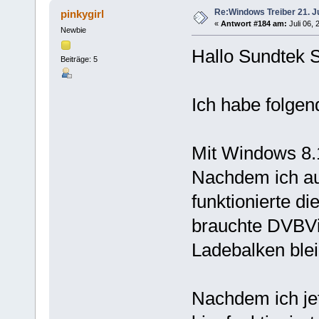
Re:Windows Treiber 21. J
pinkygirl
«
Antwort #184 am:
Juli 06, 
Newbie
Hallo Sundtek S
Beiträge: 5
Ich habe folge
Mit Windows 8.1 
Nachdem ich au
funktionierte d
brauchte DVBVi
Ladebalken blei
Nachdem ich je