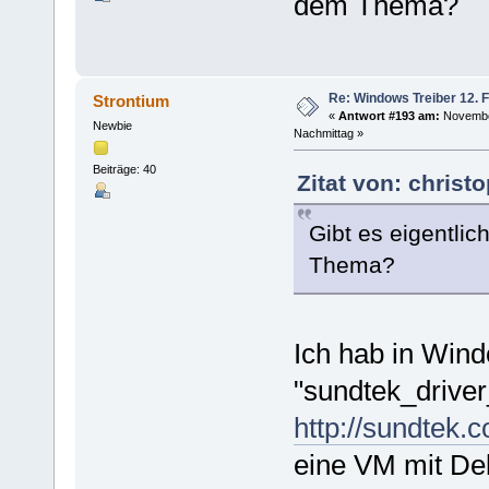
dem Thema?
Re: Windows Treiber 12. 
Strontium
«
Antwort #193 am:
November
Newbie
Nachmittag »
Beiträge: 40
Zitat von: christ
Gibt es eigentlic
Thema?
Ich hab in Win
"sundtek_drive
http://sundtek.
eine VM mit Deb