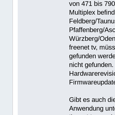
von 471 bis 79
Multiplex befin
Feldberg/Taunu
Pfaffenberg/As
Würzberg/Odenw
freenet tv, müs
gefunden werde
nicht gefunden.
Hardwarerevisi
Firmwareupdat
Gibt es auch di
Anwendung unter