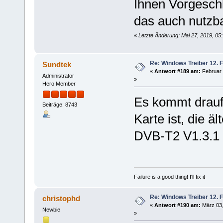
Ihnen Vorgeschl
das auch nutzb
«
Letzte Änderung: Mai 27, 2019, 05
Re: Windows Treiber 12. 
Sundtek
«
Antwort #189 am:
Februar 
Administrator
»
Hero Member
Es kommt drauf
Beiträge: 8743
Karte ist, die ä
DVB-T2 V1.3.1
Failure is a good thing! I'll fix it
Re: Windows Treiber 12. 
christophd
«
Antwort #190 am:
März 03,
Newbie
»