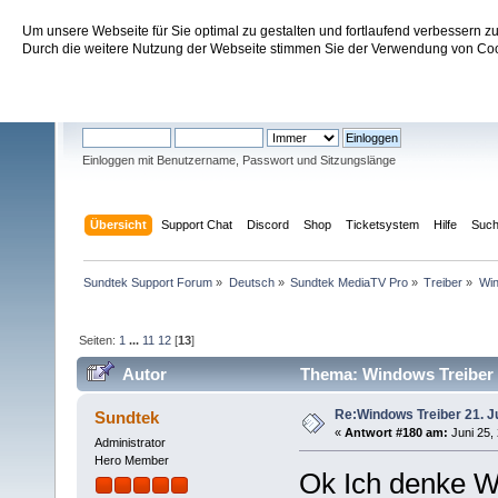
Um unsere Webseite für Sie optimal zu gestalten und fortlaufend verbessern 
Sundtek Support Forum
Durch die weitere Nutzung der Webseite stimmen Sie der Verwendung von Cook
Willkommen
Gast
. Bitte
einloggen
oder
registrieren
.
Einloggen mit Benutzername, Passwort und Sitzungslänge
Übersicht
Support Chat
Discord
Shop
Ticketsystem
Hilfe
Suc
Sundtek Support Forum
»
Deutsch
»
Sundtek MediaTV Pro
»
Treiber
»
Win
Seiten:
1
...
11
12
[
13
]
Autor
Thema: Windows Treiber 2
Re:Windows Treiber 21. J
Sundtek
«
Antwort #180 am:
Juni 25,
Administrator
Hero Member
Ok Ich denke W