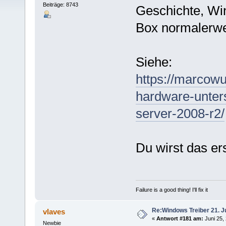
Beiträge: 8743
Geschichte, Win
Box normalerwe
Siehe:
https://marcow
hardware-unter
server-2008-r2/
Du wirst das er
Failure is a good thing! I'll fix it
Re:Windows Treiber 21. J
vlaves
«
Antwort #181 am:
Juni 25,
Newbie