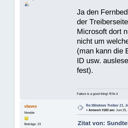
Ja den Fernbedi
der Treiberseite
Microsoft dort 
nicht um welche
(man kann die 
ID usw. auslese
fest).
Failure is a good thing! I'll fix it
Re:Windows Treiber 21. J
vlaves
«
Antwort #183 am:
Juni 25,
Newbie
Zitat von: Sundt
Beiträge: 23