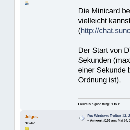
Die Minicard ber
vielleicht kann
(
http://chat.sun
Der Start von D
Sekunden (max).
einer Sekunde 
Ordnung ist).
Failure is a good thing! I'll fix it
Re: Windows Treiber 13. J
Jelges
«
Antwort #186 am:
Mai 24, 2
Newbie