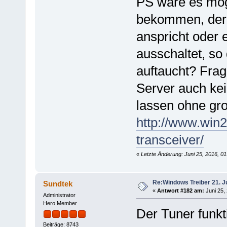
PS wäre es mög
bekommen, der 
anspricht oder 
ausschaltet, s
auftaucht? Fra
Server auch kei
lassen ohne gr
http://www.win
transceiver/
«
Letzte Änderung: Juni 25, 2016, 0
Re:Windows Treiber 21. J
Sundtek
«
Antwort #182 am:
Juni 25,
Administrator
Hero Member
Der Tuner funkt
Beiträge: 8743