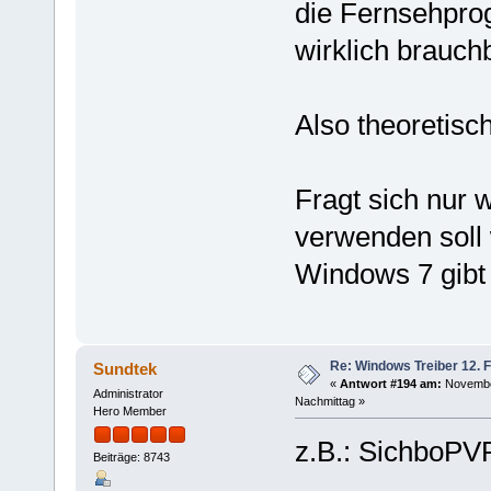
die Fernsehpro
wirklich brauch
Also theoretisc
Fragt sich nur
verwenden soll
Windows 7 gibt 
Re: Windows Treiber 12. 
Sundtek
«
Antwort #194 am:
November
Administrator
Nachmittag »
Hero Member
z.B.: SichboPV
Beiträge: 8743