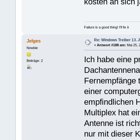
kosten an sich 
Failure is a good thing! I'll fix it
Re: Windows Treiber 13. J
Jelges
«
Antwort #188 am:
Mai 25, 
Newbie
Ich habe eine pr
Beiträge: 2
Dachantennenanl
Fernempfänge t
einer computer
empfindlichen 
Multiplex hat e
Antenne ist ric
nur mit dieser 