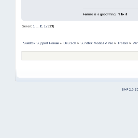
Failure is a good thing! I'll fix it
Seiten:
1
...
11
12
[
13
]
Sundtek Support Forum
»
Deutsch
»
Sundtek MediaTV Pro
»
Treiber
»
Win
SMF 2.0.1