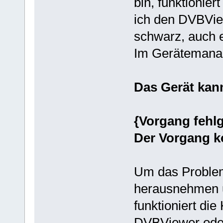
bin, funktionier
ich den DVBView
schwarz, auch e
Im Gerätemanage
Das Gerät kann
{Vorgang fehl
Der Vorgang k
Um das Problem
herausnehmen u
funktioniert die
DVBViewer oder 