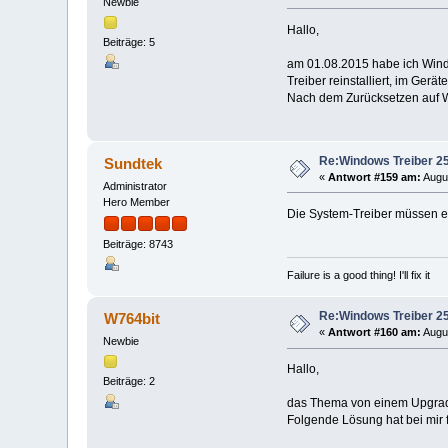
Newbie
Hallo,
Beiträge: 5
am 01.08.2015 habe ich Windo
Treiber reinstalliert, im Gerät
Nach dem Zurücksetzen auf W
Re:Windows Treiber 25
Sundtek
«
Antwort #159 am:
Augus
Administrator
Hero Member
Die System-Treiber müssen er
Beiträge: 8743
Failure is a good thing! I'll fix it
Re:Windows Treiber 25
W764bit
«
Antwort #160 am:
Augus
Newbie
Hallo,
Beiträge: 2
das Thema von einem Upgrade
Folgende Lösung hat bei mir f