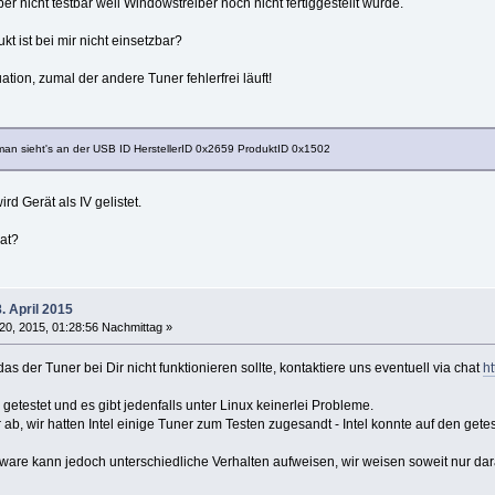
r nicht testbar weil Windowstreiber noch nicht fertiggestellt wurde.
t ist bei mir nicht einsetzbar?
tion, zumal der andere Tuner fehlerfrei läuft!
(man sieht's an der USB ID HerstellerID 0x2659 ProduktID 0x1502
d Gerät als IV gelistet.
at?
. April 2015
20, 2015, 01:28:56 Nachmittag »
as der Tuner bei Dir nicht funktionieren sollte, kontaktiere uns eventuell via chat
ht
getestet und es gibt jedenfalls unter Linux keinerlei Probleme.
ab, wir hatten Intel einige Tuner zum Testen zugesandt - Intel konnte auf den getes
are kann jedoch unterschiedliche Verhalten aufweisen, wir weisen soweit nur dara