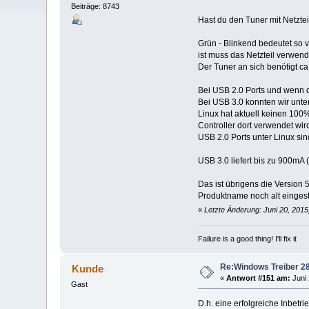
Beiträge: 8743
Hast du den Tuner mit Netzte
Grün - Blinkend bedeutet so 
ist muss das Netzteil verwend
Der Tuner an sich benötigt ca
Bei USB 2.0 Ports und wenn d
Bei USB 3.0 konnten wir unte
Linux hat aktuell keinen 100
Controller dort verwendet wir
USB 2.0 Ports unter Linux sind
USB 3.0 liefert bis zu 900mA
Das ist übrigens die Version 
Produktname noch alt eingestel
«
Letzte Änderung: Juni 20, 2015
Failure is a good thing! I'll fix it
Re:Windows Treiber 28
Kunde
«
Antwort #151 am:
Juni 
Gast
D.h. eine erfolgreiche Inbet