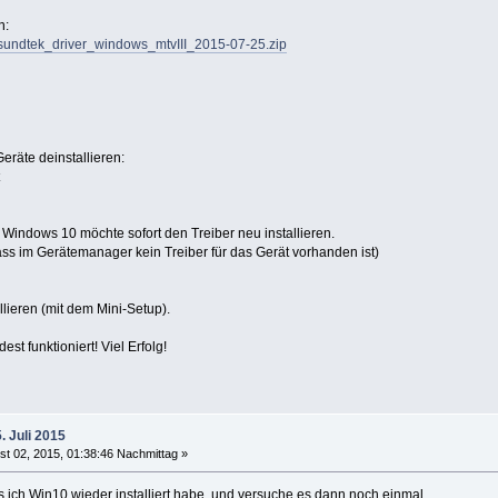
n:
/sundtek_driver_windows_mtvIII_2015-07-25.zip
räte deinstallieren:
Windows 10 möchte sofort den Treiber neu installieren.
ass im Gerätemanager kein Treiber für das Gerät vorhanden ist)
llieren (mit dem Mini-Setup).
st funktioniert! Viel Erfolg!
. Juli 2015
t 02, 2015, 01:38:46 Nachmittag »
s ich Win10 wieder installiert habe, und versuche es dann noch einmal.