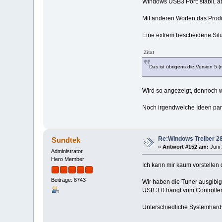
Windows USB3 Port: stabil, abe
Mit anderen Worten das Produk
Eine extrem bescheidene Situa
Zitat
Das ist übrigens die Version 5 
Wird so angezeigt, dennoch wir
Noch irgendwelche Ideen par
Re:Windows Treiber 28
Sundtek
«
Antwort #152 am:
Juni 
Administrator
Hero Member
Ich kann mir kaum vorstellen d
Beiträge: 8743
Wir haben die Tuner ausgibig 
USB 3.0 hängt vom Controller 
Unterschiedliche Systemhardw