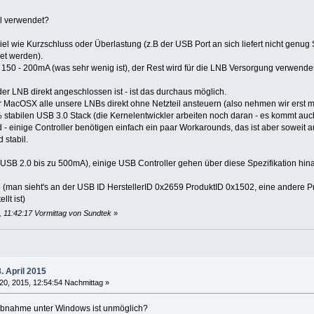
il verwendet?
viel wie Kurzschluss oder Überlastung (z.B der USB Port an sich liefert nicht ge
et werden).
 150 - 200mA (was sehr wenig ist), der Rest wird für die LNB Versorgung verwendet
er LNB direkt angeschlossen ist - ist das durchaus möglich.
r MacOSX alle unsere LNBs direkt ohne Netzteil ansteuern (also nehmen wir erst m
% stabilen USB 3.0 Stack (die Kernelentwickler arbeiten noch daran - es kommt a
d - einige Controller benötigen einfach ein paar Workarounds, das ist aber soweit 
 stabil.
 (USB 2.0 bis zu 500mA), einige USB Controller gehen über diese Spezifikation hi
5 (man sieht's an der USB ID HerstellerID 0x2659 ProduktID 0x1502, eine andere Pr
lt ist)
, 11:42:17 Vormittag von Sundtek
»
. April 2015
20, 2015, 12:54:54 Nachmittag »
riebnahme unter Windows ist unmöglich?