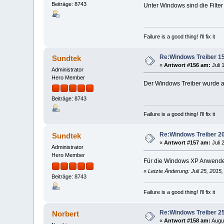
Beiträge: 8743
Unter Windows sind die Filter
Failure is a good thing! I'll fix it
Re:Windows Treiber 15
Sundtek
«
Antwort #156 am:
Juli 
Administrator
Hero Member
Der Windows Treiber wurde ak
Beiträge: 8743
Failure is a good thing! I'll fix it
Re:Windows Treiber 20
Sundtek
«
Antwort #157 am:
Juli 
Administrator
Hero Member
Für die Windows XP Anwender
«
Letzte Änderung: Juli 25, 2015
Beiträge: 8743
Failure is a good thing! I'll fix it
Re:Windows Treiber 25
Norbert
«
Antwort #158 am:
Augus