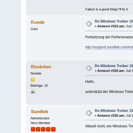
Failure is a good thing! I'll fix it
Re:Windows Treiber 28
Kunde
«
Antwort #153 am:
Juni 
Gast
Fortsetzung der Fehleranalys
http://support.sundtek.com/
Re:Windows Treiber 28
fitzelchen
«
Antwort #154 am:
Juli 
Newbie
Hallo,
Beiträge: 10
unterstützt der Windows Trei
Re:Windows Treiber 28
Sundtek
«
Antwort #155 am:
Juli 
Administrator
Hero Member
Aktuell nicht, ein Windows T