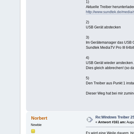
1)
Aktuelle Treiber herunterlade
http://www.sundtek.de/media
2)
USB Gerät abstecken
3)
Im Gerätemanager das USB Ge
Sundtek MediaTV Pro III 64bit
4)
USB Gerät wieder anstecken. 
Dies gleich abbrechen! (so d
5)
Den Treiber aus Punkt 1 insta
Dieser Weg hat bei mir zuminde
Re:Windows Treiber 25
Norbert
«
Antwort #161 am:
Augus
Newbie
Es wird eine Weile dauern, bi