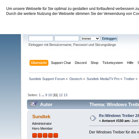
Um unsere Webseite für Sie optimal zu gestalten und fortlaufend verbessern 
Sundtek Support Forum
Durch die weitere Nutzung der Webseite stimmen Sie der Verwendung von Cook
Willkommen
Gast
. Bitte
einloggen
oder
registrieren
.
Einloggen mit Benutzername, Passwort und Sitzungslänge
Übersicht
Support Chat
Discord
Shop
Ticketsystem
Hilfe
Sundtek Support Forum
»
Deutsch
»
Sundtek MediaTV Pro
»
Treiber
»
Seiten:
1
...
9
10
[
11
]
12
13
Autor
Thema: Windows Treibe
Re:Windows Treiber 28
Sundtek
«
Antwort #150 am:
Juni 
Administrator
Hero Member
Der Windows Treiber für die