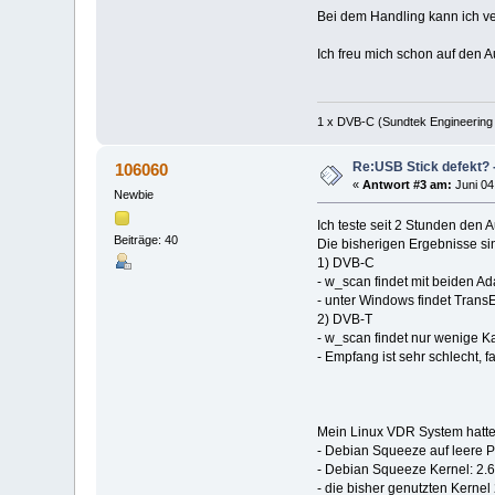
Bei dem Handling kann ich ve
Ich freu mich schon auf den A
1 x DVB-C (Sundtek Engineering
Re:USB Stick defekt? -
106060
«
Antwort #3 am:
Juni 04
Newbie
Ich teste seit 2 Stunden den 
Beiträge: 40
Die bisherigen Ergebnisse sin
1) DVB-C
- w_scan findet mit beiden Ad
- unter Windows findet Trans
2) DVB-T
- w_scan findet nur wenige Kan
- Empfang ist sehr schlecht, 
Mein Linux VDR System hatte 
- Debian Squeeze auf leere Pla
- Debian Squeeze Kernel: 2.6
- die bisher genutzten Kernel