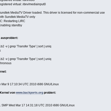
gistered virtual: /dev/vbi0
gistered virtual: /dev/mediainput0
undtek MediaTV Driver loaded. This driver is licensed for non-commercial use
with Sundtek MediaTV only
C: Restarting LIRC
Enabling standby
 ausprobiert:
 -v | grep 'Transfer Type' | sort | uniq
k
 -v | grep 'Transfer Type' | sort | uniq
ronous
rnel:
ue Mar 9 17:10:34 UTC 2010 i686 GNU/Linux
 Kernel von
www.backports.org
probiert:
 #1 SMP Wed Mar 17 14:31:18 UTC 2010 i686 GNU/Linux