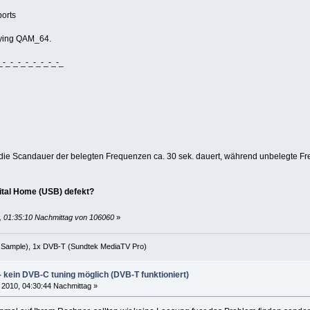
orts
ying QAM_64.
_-_-_-_-_-_-_-_-_
ss die Scandauer der belegten Frequenzen ca. 30 sek. dauert, während unbelegte F
ital Home (USB) defekt?
0, 01:35:10 Nachmittag von 106060
»
 Sample), 1x DVB-T (Sundtek MediaTV Pro)
 kein DVB-C tuning möglich (DVB-T funktioniert)
 2010, 04:30:44 Nachmittag »