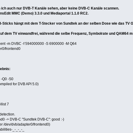
ich auch nur DVB-T Kanäle sehen, aber keine DVB-C Kanäle scannen.
nsEdit MMC (Demo) 3.3.0 und Mediaportal 1.1.0 RC2.
ticks hängt mit dem T-Stecker von Sundtek an der selben Dose wie das TV Gerät
 auf dem TV einwandfrei, während die selbe Frequenz, Symbolrate und QAM64 
client -m DVBC -f 594000000 -S 6900000 -M Q64
er0/frontend0
gebnis:
 -Q0 -S0
mpiled for DVB API 5.0)
list 7
detection.
0 -> DVB-C "Sundtek DVB-C": good :-)
r /dev/dvb/adapter0/frontend0)
bilities-_-_-_-_