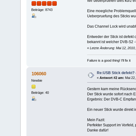
Wir ueberpruefen dies kurz e
Beiträge: 8743
Eine moegliche Problemquell
Ueberpruefung des Sticks wu
Das Channel Lock wird unabh
Entweder der Stick ist defek
bekannt ist welcher DVB-S2 -
«
Letzte Änderung: Mai 12, 2010
Failure is a good thing! I'll fix it
Re:USB Stick defekt? -
106060
«
Antwort #2 am:
Mai 22,
Newbie
Gestern kam meine Rücksend
Beiträge: 40
Der Stick wurde sofort nach 
Ergebnis: Der DVB-C Empfang 
Ein neuer Stick wurde direkt i
Mein Fazit:
Perfekter Support im Vorfeld
Danke dafür!