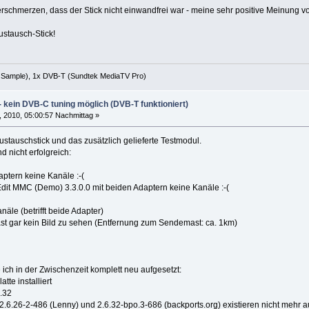
rschmerzen, dass der Stick nicht einwandfrei war - meine sehr positive Meinung vo
ustausch-Stick!
 Sample), 1x DVB-T (Sundtek MediaTV Pro)
 kein DVB-C tuning möglich (DVB-T funktioniert)
, 2010, 05:00:57 Nachmittag »
Austauschstick und das zusätzlich gelieferte Testmodul.
d nicht erfolgreich:
aptern keine Kanäle :-(
Edit MMC (Demo) 3.3.0.0 mit beiden Adaptern keine Kanäle :-(
äle (betrifft beide Adapter)
fast gar kein Bild zu sehen (Entfernung zum Sendemast: ca. 1km)
ich in der Zwischenzeit komplett neu aufgesetzt:
tte installiert
.32
 2.6.26-2-486 (Lenny) und 2.6.32-bpo.3-686 (backports.org) existieren nicht mehr