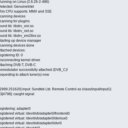
unning on Linux (2.6.26-2-486)
etected: GenuineIntel
 This CPU supports: MMX and SSE
scanning devices
canning for plugins
nd lib: libdrv_vivi.so
und lib: libdrv_net.so
ound lib: libdrv_em28xx.so
Starting up device manager
scanning devices done
ttached devices:
gistering ID: 0
isconnecting kernel driver
attaching DVB-T, DVB-C
demodulator successfully attached (DVB_C)!
questing to attach tuner(s) now
 2999.251620] input: Sundtek Ltd. Remote Control as /class/input/input11
.3[4798]: caught signal
egistering: adapter0
gistered virtual: /dev/dvb/adapter0/frontend0
egistered virtual: /dev/dvb/adapter0/demux0
gistered virtual: /dev/dvb/adapter0/dvr0