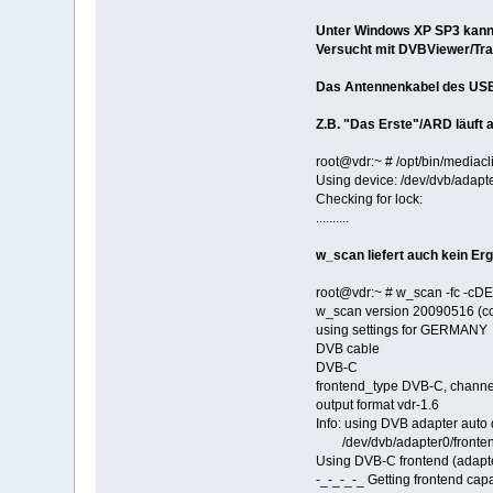
Unter Windows XP SP3 kann 
Versucht mit DVBViewer/Tra
Das Antennenkabel des USB-S
Z.B. "Das Erste"/ARD läuft
root@vdr:~ # /opt/bin/media
Using device: /dev/dvb/adapt
Checking for lock:
..........
w_scan liefert auch kein Er
root@vdr:~ # w_scan -fc -cDE
w_scan version 20090516 (co
using settings for GERMANY
DVB cable
DVB-C
frontend_type DVB-C, channel
output format vdr-1.6
Info: using DVB adapter auto 
/dev/dvb/adapter0/frontend
Using DVB-C frontend (adapte
-_-_-_-_ Getting frontend capa