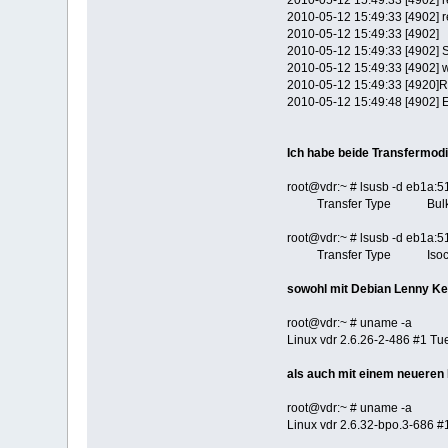
2010-05-12 15:49:33 [4902] re
2010-05-12 15:49:33 [4902] re
2010-05-12 15:49:33 [4902]
2010-05-12 15:49:33 [4902] S
2010-05-12 15:49:33 [4902] 
2010-05-12 15:49:33 [4920]R
2010-05-12 15:49:48 [4902] 
Ich habe beide Transfermodi
root@vdr:~ # lsusb -d eb1a:51b2
Transfer Type Bul
root@vdr:~ # lsusb -d eb1a:51b2
Transfer Type Isoch
sowohl mit Debian Lenny Ke
root@vdr:~ # uname -a
Linux vdr 2.6.26-2-486 #1 T
als auch mit einem neueren
root@vdr:~ # uname -a
Linux vdr 2.6.32-bpo.3-686