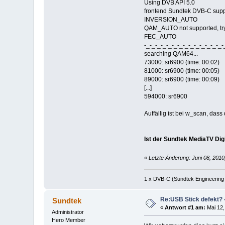
Using DVB API 5.0
frontend Sundtek DVB-C supp
INVERSION_AUTO
QAM_AUTO not supported, tr
FEC_AUTO
-_-_-_-_-_-_-_-_-_-_-_-_-_-_-
searching QAM64...
73000: sr6900 (time: 00:02)
81000: sr6900 (time: 00:05)
89000: sr6900 (time: 00:09)
[...]
594000: sr6900
Auffällig ist bei w_scan, da
Ist der Sundtek MediaTV Dig
«
Letzte Änderung: Juni 08, 201
1 x DVB-C (Sundtek Engineering
Re:USB Stick defekt? -
Sundtek
«
Antwort #1 am:
Mai 12,
Administrator
Hero Member