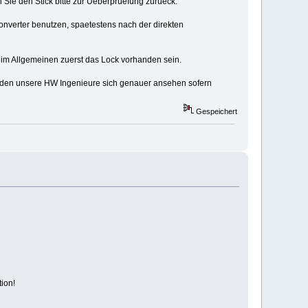
 Sie den Stick bitte zur Ueberpruefung zurueck.
nverter benutzen, spaetestens nach der direkten
m Allgemeinen zuerst das Lock vorhanden sein.
uerden unsere HW Ingenieure sich genauer ansehen sofern
Gespeichert
ion!