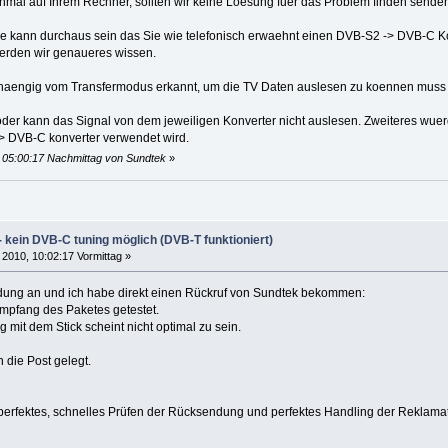
inmal auf Ihrem Rechner, sollten wir keine Loesung fuer das Problem finden senden
e kann durchaus sein das Sie wie telefonisch erwaehnt einen DVB-S2 -> DVB-C Ko
erden wir genaueres wissen.
aengig vom Transfermodus erkannt, um die TV Daten auslesen zu koennen muss i
t oder kann das Signal von dem jeweiligen Konverter nicht auslesen. Zweiteres w
> DVB-C konverter verwendet wird.
, 05:00:17 Nachmittag von Sundtek
»
 kein DVB-C tuning möglich (DVB-T funktioniert)
 2010, 10:02:17 Vormittag »
ung an und ich habe direkt einen Rückruf von Sundtek bekommen:
Empfang des Paketes getestet.
mit dem Stick scheint nicht optimal zu sein.
n die Post gelegt.
, perfektes, schnelles Prüfen der Rücksendung und perfektes Handling der Reklamat