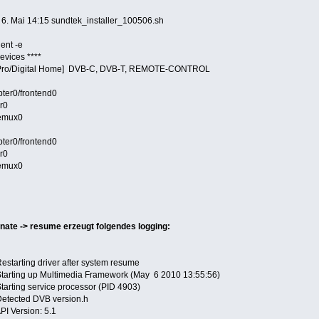
6 6. Mai 14:15 sundtek_installer_100506.sh
ent -e
evices ****
V Pro/Digital Home] DVB-C, DVB-T, REMOTE-CONTROL
er0/frontend0
r0
emux0
er0/frontend0
r0
emux0
rnate -> resume erzeugt folgendes logging:
estarting driver after system resume
Starting up Multimedia Framework (May 6 2010 13:55:56)
tarting service processor (PID 4903)
Detected DVB version.h
PI Version: 5.1