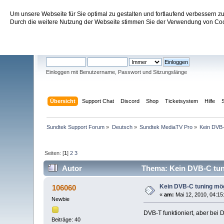
Um unsere Webseite für Sie optimal zu gestalten und fortlaufend verbessern 
Sundtek Support Forum
Durch die weitere Nutzung der Webseite stimmen Sie der Verwendung von Cook
Willkommen
Gast
. Bitte
einloggen
oder
registrieren
.
Einloggen mit Benutzername, Passwort und Sitzungslänge
Übersicht
Support Chat
Discord
Shop
Ticketsystem
Hilfe
Sundtek Support Forum
»
Deutsch
»
Sundtek MediaTV Pro
»
Kein DVB-
Seiten: [
1
]
2
3
Autor
Thema: Kein DVB-C tuni
Kein DVB-C tuning mög
106060
«
am:
Mai 12, 2010, 04:15
Newbie
DVB-T funktioniert, aber b
Beiträge: 40