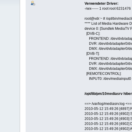
Verwendeter Driver:
-rwx------ 1 root root 623147
root@vdr:~ # /opt/bin/mediacli
**** List of Media Hardware D
device 0: [Sundtek MediaT
[DVB-C]:
FRONTEND: /dev/dvb/adapt
DVR: /dev/dvb/adapter0/dv
DMX: /dev/dvb/adapter0/d
[DVB-T]:
FRONTEND: /dev/dvb/adapt
DVR: /dev/dvb/adapter0/dv
DMX: /dev/dvb/adapter0/d
[REMOTECONTROL]:
INPUT0: /dev/mediainput0
/opt/lib/pm/10mediasrv hibe
==> /var/log/mediasrv.log <==
2010-05-12 15:49:26 [4897] R
2010-05-12 15:49:26 [4902] 
2010-05-12 15:49:26 [4903] S
2010-05-12 15:49:26 [4902] 
2010-05-12 15:49:26 [4902] A