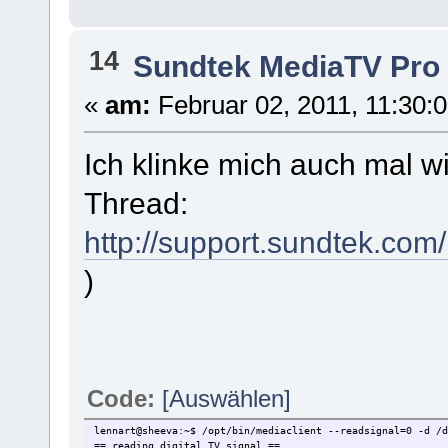
14
Sundtek MediaTV Pro
«
am:
Februar 02, 2011, 11:30:
Ich klinke mich auch mal 
Thread:
http://support.sundtek.co
)
Code:
[Auswählen]
lennart@sheeva:~$ /opt/bin/mediaclient --readsignal=0 -d /d
== reading digital TV signal ==