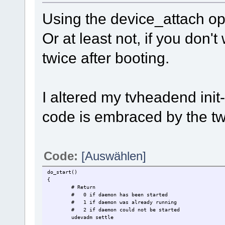
Using the device_attach op
Or at least not, if you don'
twice after booting.
I altered my tvheadend init-
code is embraced by the tw
Code:
[Auswählen]
do_start()
{
# Return
# 0 if daemon has been started
# 1 if daemon was already running
# 2 if daemon could not be started
udevadm settle