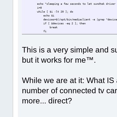
echo "sleeping a few seconds to let sundtek driver 
i=0
while [ $i -lt 20 ]; do
echo $i
devices=$(/opt/bin/mediaclient -e |grep "device
if [ $devices -eq 2 ]; then
break
fi
sleep 1
i=$(expr $i + 1 )
done
This is a very simple and su
echo "continuing..."
start-stop-daemon --start --quiet --pidfile $PIDFIL
but it works for me™.
|| return 1
start-stop-daemon --start --quiet --pidfile $PIDFIL
$DAEMON_ARGS \
|| return 2
}
While we are at it: What IS 
number of connected tv car
more... direct?