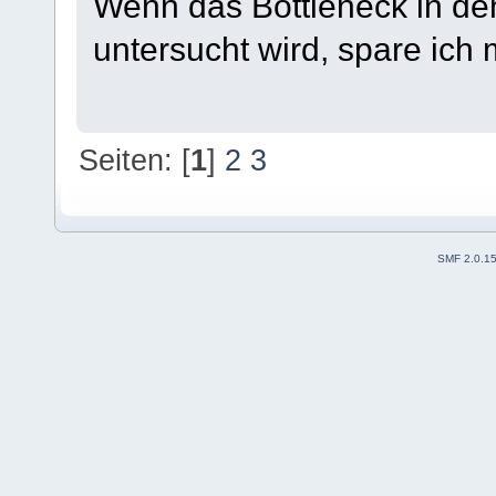
Wenn das Bottleneck in d
untersucht wird, spare ich m
Seiten: [
1
]
2
3
SMF 2.0.1