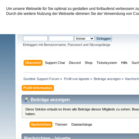
Um unsere Webseite für Sie optimal zu gestalten und fortlaufend verbessern 
Sundtek Support Forum
Durch die weitere Nutzung der Webseite stimmen Sie der Verwendung von Cook
Willkommen
Gast
. Bitte
einloggen
oder
registrieren
.
Einloggen mit Benutzername, Passwort und Sitzungslänge
Übersicht
Support Chat
Discord
Shop
Ticketsystem
Hilfe
Suc
Sundtek Support Forum
»
Profil von lajuette
»
Beiträge anzeigen
»
Nachrich
Profil-Information
Beiträge anzeigen
Diese Sektion erlaubt es ihnen alle Beiträge dieses Mitglieds zu sehen. Be
haben.
Nachrichten
Themen
Dateianhänge
Nachrichten - lajuette