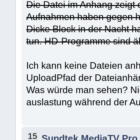
Die Datei im Anhang zeigt 
Aufnahmen haben gegen ha
Dicke Block in der Nacht h
tun. HD-Programme sind ähn
Ich kann keine Dateien an
UploadPfad der Dateianhän
Was würde man sehen? Nic
auslastung während der A
15
Sundtek MediaTV Pro