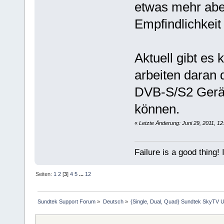
etwas mehr abe
Empfindlichkeit 
Aktuell gibt es
arbeiten daran 
DVB-S/S2 Geräte
können.
«
Letzte Änderung: Juni 29, 2011, 1
Failure is a good thing! I'l
Seiten:
1
2
[
3
]
4
5
...
12
Sundtek Support Forum
»
Deutsch
»
{Single, Dual, Quad} Sundtek SkyTV U