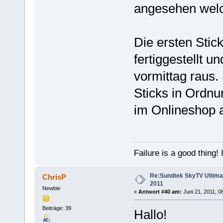
angesehen welc
Die ersten Stic
fertiggestellt 
vormittag raus
Sticks in Ordnu
im Onlineshop a
Failure is a good thing! I'l
Re:Sundtek SkyTV Ultimate
ChrisP
2011
Newbie
«
Antwort #40 am:
Juni 21, 2011, 0
Beiträge: 39
Hallo!