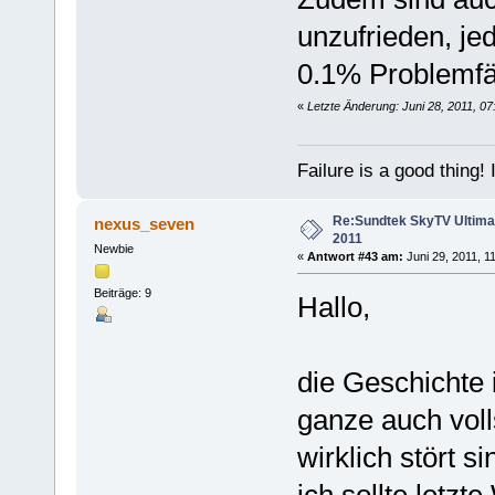
unzufrieden, je
0.1% Problemfäl
«
Letzte Änderung: Juni 28, 2011, 0
Failure is a good thing! I'l
Re:Sundtek SkyTV Ultimate
nexus_seven
2011
Newbie
«
Antwort #43 am:
Juni 29, 2011, 11
Beiträge: 9
Hallo,
die Geschichte 
ganze auch vol
wirklich stört 
ich sollte letz