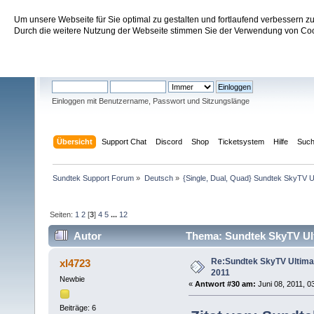
Um unsere Webseite für Sie optimal zu gestalten und fortlaufend verbessern 
Sundtek Support Forum
Durch die weitere Nutzung der Webseite stimmen Sie der Verwendung von Cook
Willkommen
Gast
. Bitte
einloggen
oder
registrieren
.
Einloggen mit Benutzername, Passwort und Sitzungslänge
Übersicht
Support Chat
Discord
Shop
Ticketsystem
Hilfe
Suc
Sundtek Support Forum
»
Deutsch
»
{Single, Dual, Quad} Sundtek SkyTV U
Seiten:
1
2
[
3
]
4
5
...
12
Autor
Thema: Sundtek SkyTV Ultim
Re:Sundtek SkyTV Ultimate 
xl4723
2011
Newbie
«
Antwort #30 am:
Juni 08, 2011, 0
Beiträge: 6