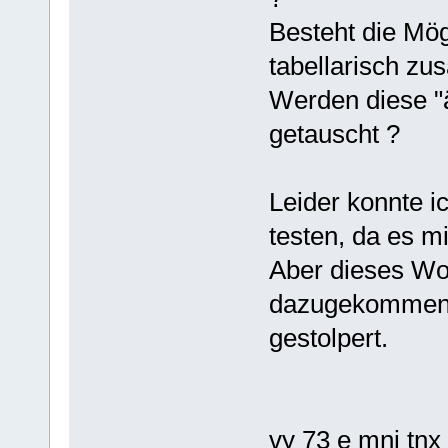
Besteht die Mög
tabellarisch zu
Werden diese "
getauscht ?
Leider konnte i
testen, da es mi
Aber dieses Wo
dazugekommen 
gestolpert.
vy 73 e mni tnx .