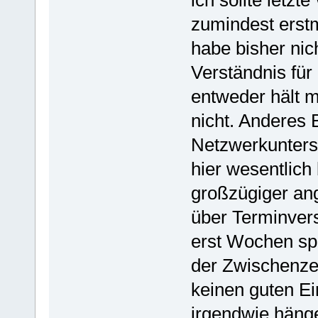
zumindest erst
habe bisher ni
Verständnis für
entweder hält 
nicht. Anderes B
Netzwerkunters
hier wesentlich
großzügiger an
über Terminvers
erst Wochen sp
der Zwischenzei
keinen guten Ei
irgendwie hänge