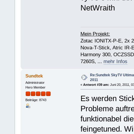
NetWraith
Mein Projekt:
Zotac IONITX-P-E, 2x 
Nova-T-Stick, Atric IR
Harmony 300, OCZSSD
7260S, ...
mehr Infos
Re:Sundtek SkyTV Ultimate
Sundtek
2011
Administrator
«
Antwort #39 am:
Juni 20, 2011, 0
Hero Member
Es werden Stic
Beiträge: 8743
Probleme auftret
funktionabel di
feingetuned. W