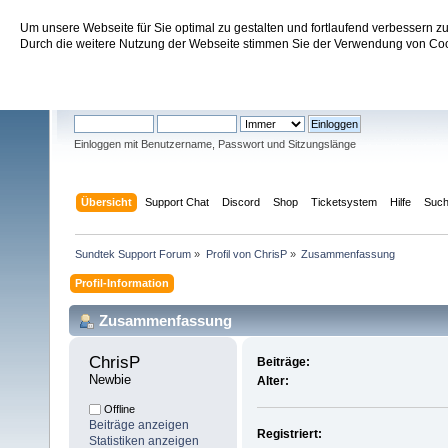
Um unsere Webseite für Sie optimal zu gestalten und fortlaufend verbessern 
Sundtek Support Forum
Durch die weitere Nutzung der Webseite stimmen Sie der Verwendung von Cook
Willkommen
Gast
. Bitte
einloggen
oder
registrieren
.
Einloggen mit Benutzername, Passwort und Sitzungslänge
Übersicht
Support Chat
Discord
Shop
Ticketsystem
Hilfe
Suc
Sundtek Support Forum
»
Profil von ChrisP
»
Zusammenfassung
Profil-Information
Zusammenfassung
ChrisP 
Beiträge:
Newbie
Alter:
Offline
Beiträge anzeigen
Registriert:
Statistiken anzeigen