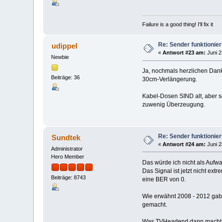
Failure is a good thing! I'll fix it
Re: Sender funktionier
udippel
«
Antwort #23 am:
Juni 2
Newbie
Ja, nochmals herzlichen Dank
Beiträge: 36
30cm-Verlängerung.
Kabel-Dosen SIND alt, aber s
zuwenig Überzeugung.
Re: Sender funktionier
Sundtek
«
Antwort #24 am:
Juni 2
Administrator
Hero Member
Das würde ich nicht als Aufw
Das Signal ist jetzt nicht ex
Beiträge: 8743
eine BER von 0.
Wie erwähnt 2008 - 2012 gab'
gemacht.
Was TVHeadend dann macht w