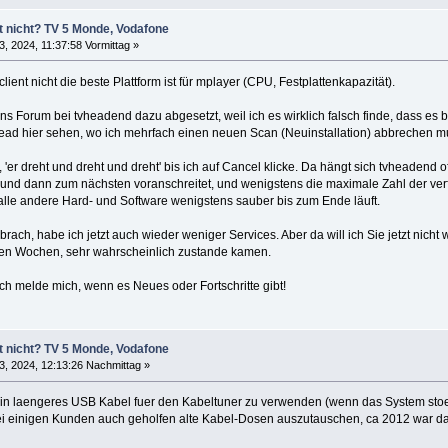
t nicht? TV 5 Monde, Vodafone
3, 2024, 11:37:58 Vormittag »
client nicht die beste Plattform ist für mplayer (CPU, Festplattenkapazität).
ins Forum bei tvheadend dazu abgesetzt, weil ich es wirklich falsch finde, dass es b
ead hier sehen, wo ich mehrfach einen neuen Scan (Neuinstallation) abbrechen mus
r dreht und dreht und dreht' bis ich auf Cancel klicke. Da hängt sich tvheadend offe
 und dann zum nächsten voranschreitet, und wenigstens die maximale Zahl der ve
alle andere Hard- und Software wenigstens sauber bis zum Ende läuft.
ach, habe ich jetzt auch wieder weniger Services. Aber da will ich Sie jetzt nicht we
gen Wochen, sehr wahrscheinlich zustande kamen.
ich melde mich, wenn es Neues oder Fortschritte gibt!
t nicht? TV 5 Monde, Vodafone
3, 2024, 12:13:26 Nachmittag »
ein laengeres USB Kabel fuer den Kabeltuner zu verwenden (wenn das System stoert).
bei einigen Kunden auch geholfen alte Kabel-Dosen auszutauschen, ca 2012 war das