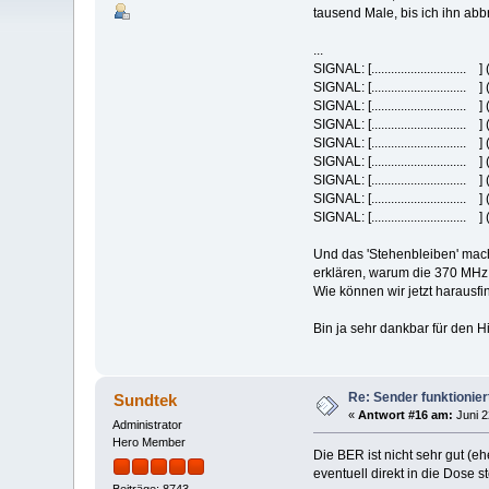
tausend Male, bis ich ihn ab
...
SIGNAL: [...................
SIGNAL: [...................
SIGNAL: [...................
SIGNAL: [...................
SIGNAL: [...................
SIGNAL: [...................
SIGNAL: [...................
SIGNAL: [...................
SIGNAL: [...................
Und das 'Stehenbleiben' macht
erklären, warum die 370 MHz 
Wie können wir jetzt harausf
Bin ja sehr dankbar für den 
Re: Sender funktionier
Sundtek
«
Antwort #16 am:
Juni 2
Administrator
Hero Member
Die BER ist nicht sehr gut (e
eventuell direkt in die Dose s
Beiträge: 8743