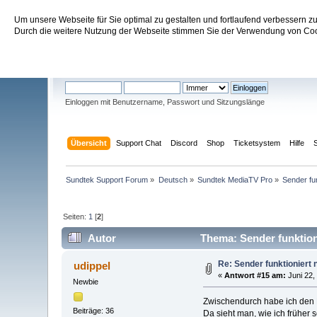
Um unsere Webseite für Sie optimal zu gestalten und fortlaufend verbessern 
Sundtek Support Forum
Durch die weitere Nutzung der Webseite stimmen Sie der Verwendung von Cook
Willkommen
Gast
. Bitte
einloggen
oder
registrieren
.
Einloggen mit Benutzername, Passwort und Sitzungslänge
Übersicht
Support Chat
Discord
Shop
Ticketsystem
Hilfe
Sundtek Support Forum
»
Deutsch
»
Sundtek MediaTV Pro
»
Sender fu
Seiten:
1
[
2
]
Autor
Thema: Sender funktion
Re: Sender funktioniert
udippel
«
Antwort #15 am:
Juni 22,
Newbie
Zwischendurch habe ich den 
Beiträge: 36
Da sieht man, wie ich früher 