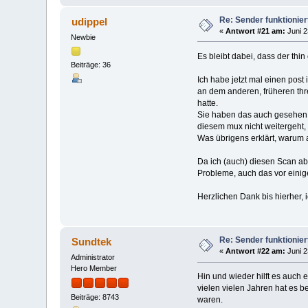
Re: Sender funktionier
udippel
«
Antwort #21 am:
Juni 2
Newbie
Es bleibt dabei, dass der thin 
Beiträge: 36
Ich habe jetzt mal einen post 
an dem anderen, früheren thr
hatte.
Sie haben das auch gesehen, 'e
diesem mux nicht weitergeht,
Was übrigens erklärt, warum 
Da ich (auch) diesen Scan abbr
Probleme, auch das vor eini
Herzlichen Dank bis hierher, 
Re: Sender funktionier
Sundtek
«
Antwort #22 am:
Juni 2
Administrator
Hero Member
Hin und wieder hilft es auch 
vielen vielen Jahren hat es 
Beiträge: 8743
waren.