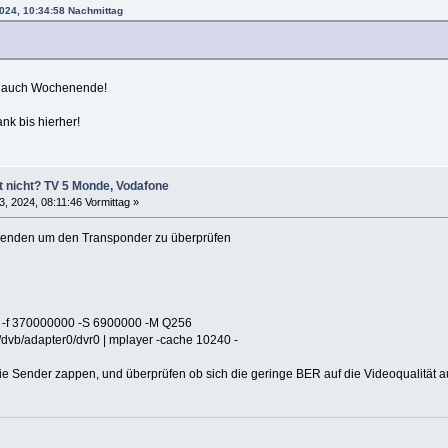
2024, 10:34:58 Nachmittag
 ja auch Wochenende!
k bis hierher!
t nicht? TV 5 Monde, Vodafone
3, 2024, 08:11:46 Vormittag »
wenden um den Transponder zu überprüfen
C -f 370000000 -S 6900000 -M Q256
ev/dvb/adapter0/dvr0 | mplayer -cache 10240 -
ie Sender zappen, und überprüfen ob sich die geringe BER auf die Videoqualität a