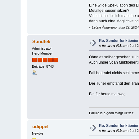
Eine wilde Spekulation des El
Metallgehäusen sitzen?
Vielleicht sollte ich mal ei
dann auch eine Möglichkeit 
«
Letzte Änderung: Juni 22, 2024
Re: Sender funktionier
Sundtek
«
Antwort #18 am:
Juni 2
Administrator
Hero Member
Ohne es selber gesehen zu ha
Auch unser Scan funktioniert 
Beiträge: 8743
Fail bedeutet nichts schlimme
Der Tuner empfängt den Trans
Bin für heute mal weg.
Failure is a good thing! I'll fix it
Re: Sender funktionier
udippel
«
Antwort #19 am:
Juni 2
Newbie