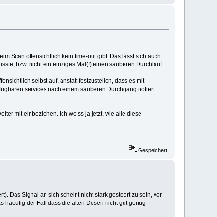
eim Scan offensichtlich kein time-out gibt. Das lässt sich auch
ste, bzw. nicht ein einziges Mal(!) einen sauberen Durchlauf
nsichtlich selbst auf, anstatt festzustellen, dass es mit
rfügbaren services nach einem sauberen Durchgang notiert.
iter mit einbeziehen. Ich weiss ja jetzt, wie alle diese
Gespeichert
 Das Signal an sich scheint nicht stark gestoert zu sein, vor
 haeufig der Fall dass die alten Dosen nicht gut genug