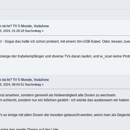
t nicht? TV 5 Monde, Vodafone
3, 2024, 01:28:18 Nachmittag »
! - Sogar das hatte ich schon probiert, mit einem 3m-USB-Kabel. Oder, besser, zue
olange der Kabelempfänger und diverse TVs daran laufen, und w_scan keine Probl
t nicht? TV 5 Monde, Vodafone
3, 2024, 08:04:51 Nachmittag »
and ansehen, sondern generell als Notwendigkeit alte Dosen zu wechseln.
trem schlecht, sondern nur ein bißchen gestört - ich würde das ausbessern wir hab
s so einige mit alten Dosen die mussten getauscht werden, wenn man als Gegenlei
äre das zweite Thema auf der Liste.