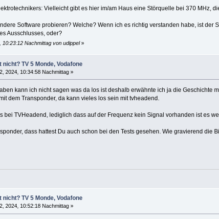
ektrotechnikers: Vielleicht gibt es hier im/am Haus eine Störquelle bei 370 MHz, di
ne andere Software probieren? Welche? Wenn ich es richtig verstanden habe, ist de
des Ausschlusses, oder?
, 10:23:12 Nachmittag von udippel
»
t nicht? TV 5 Monde, Vodafone
2, 2024, 10:34:58 Nachmittag »
ben kann ich nicht sagen was da los ist deshalb erwähnte ich ja die Geschichte
mit dem Transponder, da kann vieles los sein mit tvheadend.
s bei TVHeadend, lediglich dass auf der Frequenz kein Signal vorhanden ist es wer
ponder, dass hattest Du auch schon bei den Tests gesehen. Wie gravierend die Bi
t nicht? TV 5 Monde, Vodafone
2, 2024, 10:52:18 Nachmittag »