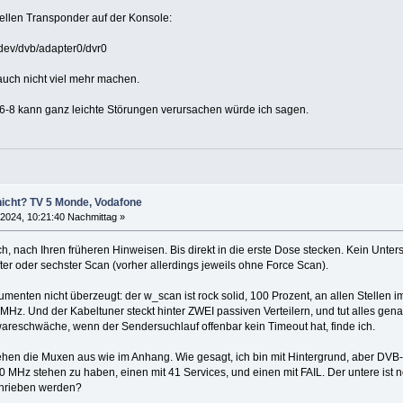
uellen Transponder auf der Konsole:
 /dev/dvb/adapter0/dvr0
auch nicht viel mehr machen.
n 6-8 kann ganz leichte Störungen verursachen würde ich sagen.
 nicht? TV 5 Monde, Vodafone
 2024, 10:21:40 Nachmittag »
ch, nach Ihren früheren Hinweisen. Bis direkt in die erste Dose stecken. Kein Unter
ter oder sechster Scan (vorher allerdings jeweils ohne Force Scan).
menten nicht überzeugt: der w_scan ist rock solid, 100 Prozent, an allen Stellen 
 MHz. Und der Kabeltuner steckt hinter ZWEI passiven Verteilern, und tut alles ge
areschwäche, wenn der Sendersuchlauf offenbar kein Timeout hat, finde ich.
hen die Muxen aus wie im Anhang. Wie gesagt, ich bin mit Hintergrund, aber DVB-C
0 MHz stehen zu haben, einen mit 41 Services, und einen mit FAIL. Der untere ist no
chrieben werden?