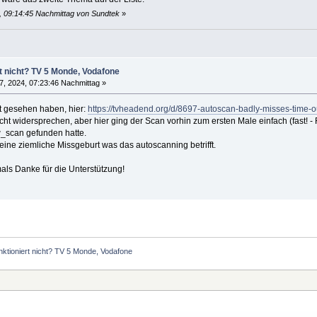
4, 09:14:45 Nachmittag von Sundtek
»
t nicht? TV 5 Monde, Vodafone
7, 2024, 07:23:46 Nachmittag »
ht gesehen haben, hier:
https://tvheadend.org/d/8697-autoscan-badly-misses-time-o
icht widersprechen, aber hier ging der Scan vorhin zum ersten Male einfach (fast! -
w_scan gefunden hatte.
ine ziemliche Missgeburt was das autoscanning betrifft.
als Danke für die Unterstützung!
nktioniert nicht? TV 5 Monde, Vodafone