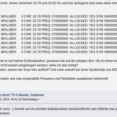
breche. Immer zwischen 33.70 und 33.50 hin und her springend (das wäre dann ver
.......... ] ( 88%) BER: 0 CNR: 33.70 FREQ: 370000000 Hz LOCKED: YES SYM: 6900
.......... ] ( 88%) BER: 8 CNR: 33.70 FREQ: 370000000 Hz LOCKED: YES SYM: 6900
.......... ] ( 88%) BER: 8 CNR: 33.50 FREQ: 370000000 Hz LOCKED: YES SYM: 6900
.......... ] ( 88%) BER: 8 CNR: 33.70 FREQ: 370000000 Hz LOCKED: YES SYM: 6900
.......... ] ( 88%) BER: 6 CNR: 33.50 FREQ: 370000000 Hz LOCKED: YES SYM: 6900
.......... ] ( 88%) BER: 6 CNR: 33.50 FREQ: 370000000 Hz LOCKED: YES SYM: 6900
.......... ] ( 88%) BER: 0 CNR: 33.50 FREQ: 370000000 Hz LOCKED: YES SYM: 6900
.......... ] ( 88%) BER: 0 CNR: 33.70 FREQ: 370000000 Hz LOCKED: YES SYM: 6900
.......... ] ( 88%) BER: 0 CNR: 33.70 FREQ: 370000000 Hz LOCKED: YES SYM: 6900
e er auf meiner Erstinstallation, genauso wie auf der jetzigen Box. Ob es immer 
nicht sauber eingetragen werden; sehe ich das richtig?
inden, warum der Scan hier aufhört? Und zwar sowohl bei einer Symbolrate von 6
Hinweis, wie man eingestellte Frequenz und Feldstärke ausgelesen bekommt!
t nicht? TV 5 Monde, Vodafone
2, 2024, 09:41:16 Nachmittag »
her soso ..), könnte auf ein leichtes Kabelproblem zurückzuführen sein (Würde mal
tecken).