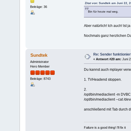
Zitat von: Sundtek am Juni 22, 
Beiträge: 36
Bin für heute mal weg.
Aber natürlich! Ich auch! Ist
Nochmals ganz herzlichen Dan
Re: Sender funktionier
Sundtek
«
Antwort #20 am:
Juni 2
Administrator
Hero Member
Du kannst auch mplayer ver
Beiträge: 8743
1. TVHeadend stoppen.
2.
/opt/bin/mediaclient -m DVB
/opt/bin/mediaclient --cat /d
anschließend mit Tab durch d
Failure is a good thing! I'll fix it