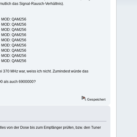
mutlich das Signal-Rausch-Verhältnis).
000 MOD: QAM256
000 MOD: QAM256
000 MOD: QAM256
000 MOD: QAM256
000 MOD: QAM256
000 MOD: QAM256
000 MOD: QAM256
000 MOD: QAM256
000 MOD: QAM256
bei 370 MHz war, weiss ich nicht. Zumindest würde das
900 als auch 6900000?
Gespeichert
 alles von der Dose bis zum Empfänger prüfen, bzw. den Tuner