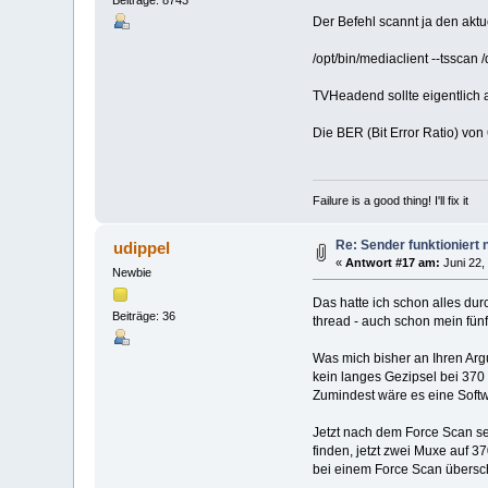
Der Befehl scannt ja den akt
/opt/bin/mediaclient --tsscan
TVHeadend sollte eigentlich 
Die BER (Bit Error Ratio) vo
Failure is a good thing! I'll fix it
Re: Sender funktioniert
udippel
«
Antwort #17 am:
Juni 22,
Newbie
Das hatte ich schon alles dur
Beiträge: 36
thread - auch schon mein fünf
Was mich bisher an Ihren Argu
kein langes Gezipsel bei 370
Zumindest wäre es eine Softw
Jetzt nach dem Force Scan se
finden, jetzt zwei Muxe auf 37
bei einem Force Scan übers