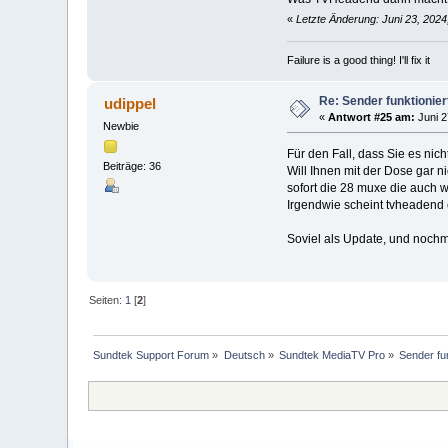
«
Letzte Änderung: Juni 23, 202
Failure is a good thing! I'll fix it
Re: Sender funktionier
udippel
«
Antwort #25 am:
Juni 2
Newbie
Für den Fall, dass Sie es nic
Beiträge: 36
Will Ihnen mit der Dose gar n
sofort die 28 muxe die auch 
Irgendwie scheint tvheadend e
Soviel als Update, und nochm
Seiten:
1
[
2
]
Sundtek Support Forum
»
Deutsch
»
Sundtek MediaTV Pro
»
Sender fu