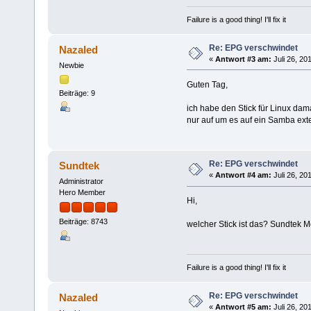
Failure is a good thing! I'll fix it
Re: EPG verschwindet
Nazaled
«
Antwort #3 am:
Juli 26, 20
Newbie
Guten Tag,
Beiträge: 9
ich habe den Stick für Linux dam
nur auf um es auf ein Samba exte
Re: EPG verschwindet
Sundtek
«
Antwort #4 am:
Juli 26, 20
Administrator
Hero Member
Hi,
Beiträge: 8743
welcher Stick ist das? Sundtek M
Failure is a good thing! I'll fix it
Re: EPG verschwindet
Nazaled
«
Antwort #5 am:
Juli 26, 20