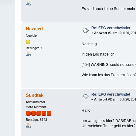
Es sind auch keine Sender mehr d
Re: EPG verschwindet
Nazaled
«
Antwort #1 am:
Juli 26, 20
Newbie
Nachtrag:
Beiträge: 9
In den Log habe ich
[454] WARNING: could not send e
Wie kann ich das Problem lösen
Re: EPG verschwindet
Sundtek
«
Antwort #2 am:
Juli 26, 20
Administrator
Hero Member
Hallo,
Beiträge: 8743
um was geht's hier? DAB/DAB, o
Um welchen Tuner geht es hier?