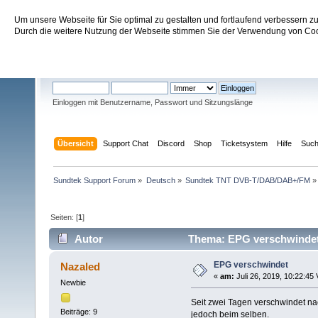
Um unsere Webseite für Sie optimal zu gestalten und fortlaufend verbessern 
Sundtek Support Forum
Durch die weitere Nutzung der Webseite stimmen Sie der Verwendung von Cook
Willkommen
Gast
. Bitte
einloggen
oder
registrieren
.
Einloggen mit Benutzername, Passwort und Sitzungslänge
Übersicht
Support Chat
Discord
Shop
Ticketsystem
Hilfe
Suc
Sundtek Support Forum
»
Deutsch
»
Sundtek TNT DVB-T/DAB/DAB+/FM
»
Seiten: [
1
]
Autor
Thema: EPG verschwindet
EPG verschwindet
Nazaled
«
am:
Juli 26, 2019, 10:22:45 
Newbie
Seit zwei Tagen verschwindet nach
Beiträge: 9
jedoch beim selben.