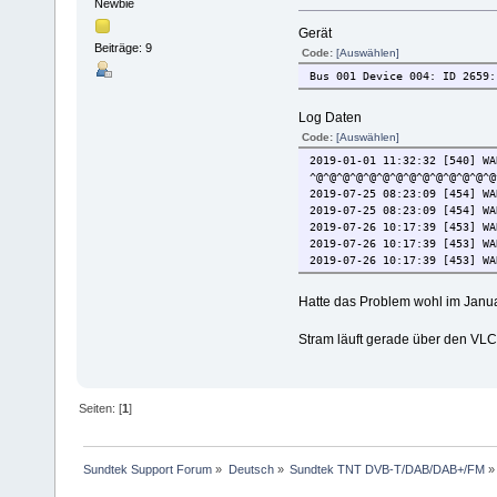
Newbie
Gerät
Beiträge: 9
Code:
[Auswählen]
Bus 001 Device 004: ID 2659:
Log Daten
Code:
[Auswählen]
2019-01-01 11:32:32 [540] W
^@^@^@^@^@^@^@^@^@^@^@^@^@^@
2019-07-25 08:23:09 [454] W
2019-07-25 08:23:09 [454] W
2019-07-26 10:17:39 [453] W
2019-07-26 10:17:39 [453] W
2019-07-26 10:17:39 [453] W
Hatte das Problem wohl im Januar
Stram läuft gerade über den VL
Seiten: [
1
]
Sundtek Support Forum
»
Deutsch
»
Sundtek TNT DVB-T/DAB/DAB+/FM
»