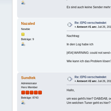
Es sind auch keine Sender mehr d
Re: EPG verschwindet
Nazaled
«
Antwort #1 am:
Juli 26, 20
Newbie
Nachtrag:
Beiträge: 9
In den Log habe ich
[454] WARNING: could not send e
Wie kann ich das Problem lösen
Re: EPG verschwindet
Sundtek
«
Antwort #2 am:
Juli 26, 20
Administrator
Hero Member
Hallo,
Beiträge: 8743
um was geht's hier? DAB/DAB, o
Um welchen Tuner geht es hier?