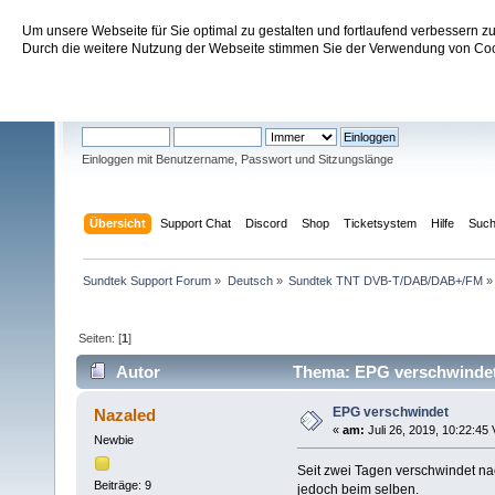
Um unsere Webseite für Sie optimal zu gestalten und fortlaufend verbessern 
Sundtek Support Forum
Durch die weitere Nutzung der Webseite stimmen Sie der Verwendung von Cook
Willkommen
Gast
. Bitte
einloggen
oder
registrieren
.
Einloggen mit Benutzername, Passwort und Sitzungslänge
Übersicht
Support Chat
Discord
Shop
Ticketsystem
Hilfe
Suc
Sundtek Support Forum
»
Deutsch
»
Sundtek TNT DVB-T/DAB/DAB+/FM
»
Seiten: [
1
]
Autor
Thema: EPG verschwindet
EPG verschwindet
Nazaled
«
am:
Juli 26, 2019, 10:22:45 
Newbie
Seit zwei Tagen verschwindet nach
Beiträge: 9
jedoch beim selben.