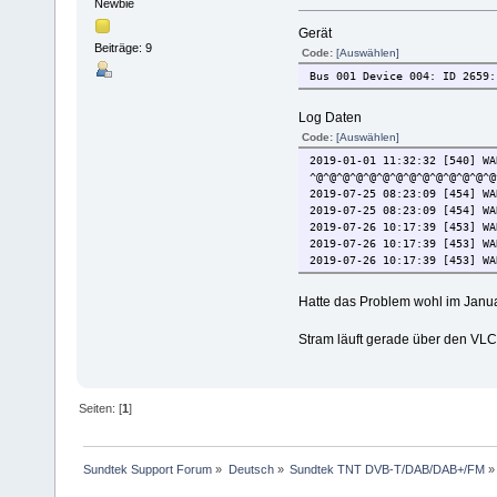
Newbie
Gerät
Beiträge: 9
Code:
[Auswählen]
Bus 001 Device 004: ID 2659:
Log Daten
Code:
[Auswählen]
2019-01-01 11:32:32 [540] W
^@^@^@^@^@^@^@^@^@^@^@^@^@^@
2019-07-25 08:23:09 [454] W
2019-07-25 08:23:09 [454] W
2019-07-26 10:17:39 [453] W
2019-07-26 10:17:39 [453] W
2019-07-26 10:17:39 [453] W
Hatte das Problem wohl im Januar
Stram läuft gerade über den VL
Seiten: [
1
]
Sundtek Support Forum
»
Deutsch
»
Sundtek TNT DVB-T/DAB/DAB+/FM
»