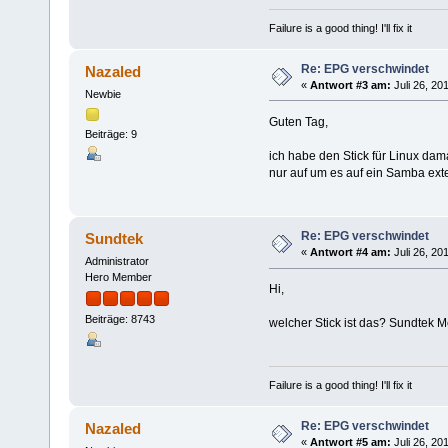
Failure is a good thing! I'll fix it
Re: EPG verschwindet
Nazaled
«
Antwort #3 am:
Juli 26, 20
Newbie
Guten Tag,
Beiträge: 9
ich habe den Stick für Linux dam
nur auf um es auf ein Samba exte
Re: EPG verschwindet
Sundtek
«
Antwort #4 am:
Juli 26, 20
Administrator
Hero Member
Hi,
Beiträge: 8743
welcher Stick ist das? Sundtek M
Failure is a good thing! I'll fix it
Re: EPG verschwindet
Nazaled
«
Antwort #5 am:
Juli 26, 20