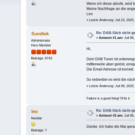
Wenn ich diese abrufe, wird 
Meine Nachfrage an die ange
Leo
«
Letzte Änderung: Juli 10, 2025,
Re: DAB-Stick nicht ge
Sundtek
«
Antwort #1 am:
Juli 08
Administrator
Hero Member
Hi,
Beiträge: 8743
Dein DAB Tuner ist unterwegs,
mittlerweile aber gelöst, ein
Die Email Adresse ist korrekt.
So nebenbei es wird die näch
«
Letzte Änderung: Juli 08, 2025
Failure is a good thing! I'll fix it
Re: DAB-Stick nicht ge
leo
«
Antwort #2 am:
Juli 08
Newbie
Danke. Ich habe die Mai gera
Beiträge: 7