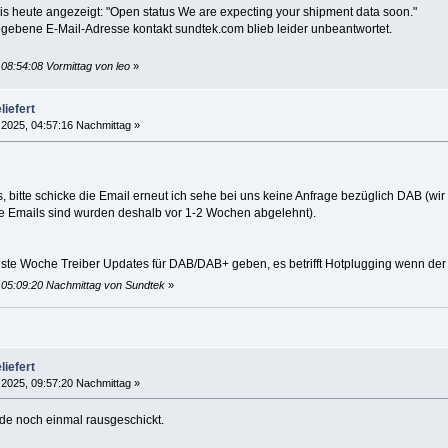
bis heute angezeigt: "Open status We are expecting your shipment data soon."
gebene E-Mail-Adresse kontakt sundtek.com blieb leider unbeantwortet.
 08:54:08 Vormittag von leo
»
liefert
, 2025, 04:57:16 Nachmittag »
 bitte schicke die Email erneut ich sehe bei uns keine Anfrage bezüglich DAB (wir w
ige Emails sind wurden deshalb vor 1-2 Wochen abgelehnt).
ste Woche Treiber Updates für DAB/DAB+ geben, es betrifft Hotplugging wenn der 
, 05:09:20 Nachmittag von Sundtek
»
liefert
, 2025, 09:57:20 Nachmittag »
de noch einmal rausgeschickt.