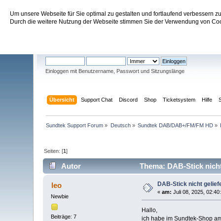
Um unsere Webseite für Sie optimal zu gestalten und fortlaufend verbessern 
Sundtek Support Forum
Durch die weitere Nutzung der Webseite stimmen Sie der Verwendung von Cook
Willkommen
Gast
. Bitte
einloggen
oder
registrieren
.
Einloggen mit Benutzername, Passwort und Sitzungslänge
Übersicht
Support Chat
Discord
Shop
Ticketsystem
Hilfe
Sundtek Support Forum
»
Deutsch
»
Sundtek DAB/DAB+/FM/FM HD
»
Seiten: [
1
]
Autor
Thema: DAB-Stick nicht 
DAB-Stick nicht gelief
leo
«
am:
Juli 08, 2025, 02:40
Newbie
Hallo,
Beiträge: 7
ich habe im Sundtek-Shop am