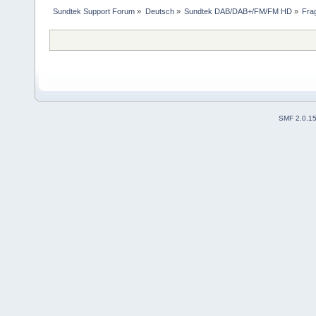
Sundtek Support Forum
»
Deutsch
»
Sundtek DAB/DAB+/FM/FM HD
»
Fra
SMF 2.0.1