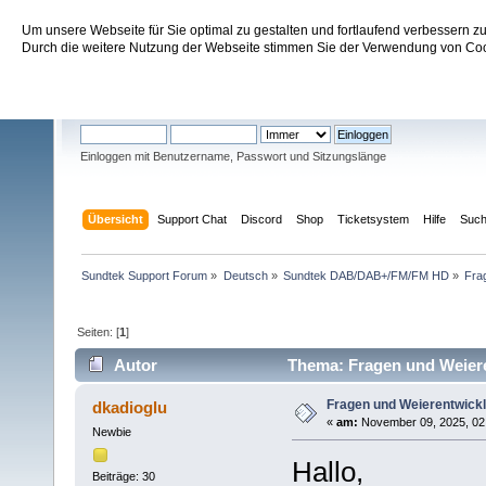
Um unsere Webseite für Sie optimal zu gestalten und fortlaufend verbessern 
Sundtek Support Forum
Durch die weitere Nutzung der Webseite stimmen Sie der Verwendung von Cook
Willkommen
Gast
. Bitte
einloggen
oder
registrieren
.
Einloggen mit Benutzername, Passwort und Sitzungslänge
Übersicht
Support Chat
Discord
Shop
Ticketsystem
Hilfe
Suc
Sundtek Support Forum
»
Deutsch
»
Sundtek DAB/DAB+/FM/FM HD
»
Fra
Seiten: [
1
]
Autor
Thema: Fragen und Weiere
Fragen und Weierentwick
dkadioglu
«
am:
November 09, 2025, 02:
Newbie
Hallo,
Beiträge: 30