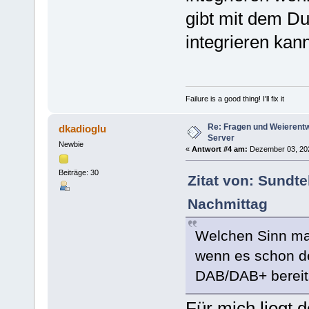
gibt mit dem Du
integrieren kan
Failure is a good thing! I'll fix it
Re: Fragen und Weierent
dkadioglu
Server
Newbie
«
Antwort #4 am:
Dezember 03, 2025
Beiträge: 30
Zitat von: Sundt
Nachmittag
Welchen Sinn ma
wenn es schon d
DAB/DAB+ bereits 
Für mich liegt 