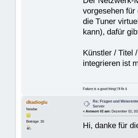
Der Netzwerk-Mo
vorgesehen für
die Tuner virtu
kann), dafür gib
Künstler / Tite
integrieren ist 
Failure is a good thing! I'll fix it
Re: Fragen und Weierent
dkadioglu
Server
Newbie
«
Antwort #2 am:
Dezember 02, 2025
Beiträge: 30
Hi, danke für 