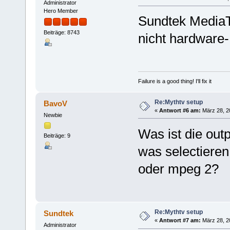
Administrator
Hero Member
Sundtek MediaTV
Beiträge: 8743
nicht hardware
Failure is a good thing! I'll fix it
Re:Mythtv setup
BavoV
«
Antwort #6 am:
März 28, 2
Newbie
Was ist die out
Beiträge: 9
was selectieren
oder mpeg 2?
Re:Mythtv setup
Sundtek
«
Antwort #7 am:
März 28, 2
Administrator