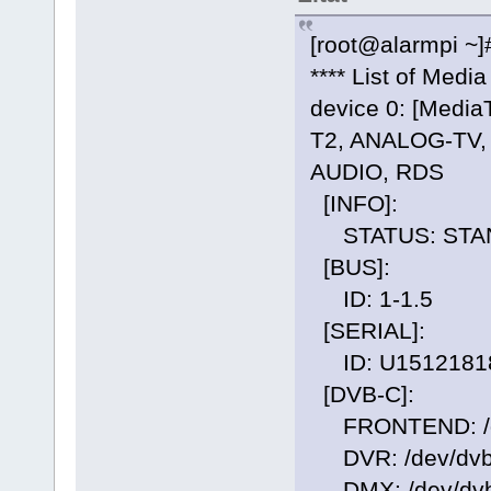
[root@alarmpi ~]#
**** List of Medi
device 0: [Media
T2, ANALOG-TV
AUDIO, RDS
[INFO]:
STATUS: STA
[BUS]:
ID: 1-1.5
[SERIAL]:
ID: U1512181
[DVB-C]:
FRONTEND: /dev
DVR: /dev/dvb/
DMX: /dev/dvb