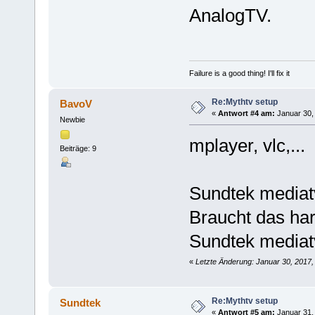
AnalogTV.
Failure is a good thing! I'll fix it
Re:Mythtv setup
BavoV
«
Antwort #4 am:
Januar 30, 
Newbie
mplayer, vlc,..
Beiträge: 9
Sundtek mediatv
Braucht das ha
Sundtek mediat
«
Letzte Änderung: Januar 30, 2017,
Re:Mythtv setup
Sundtek
«
Antwort #5 am:
Januar 31, 