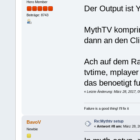
Hero Member
Der Output is
Beiträge: 8743
MythTV komprimi
dann an den Cli
Ach auf dem Ras
tvtime, mplayer
das benoetigt f
«
Letzte Änderung: März 28, 2017, 
Failure is a good thing! I'll fix it
Re:Mythtv setup
BavoV
«
Antwort #8 am:
März 28, 2
Newbie