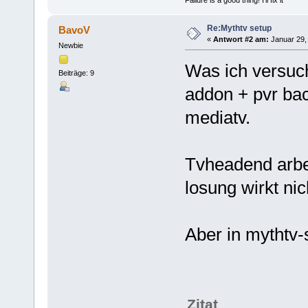
Re:Mythtv setup
BavoV
«
Antwort #2 am:
Januar 29, 
Newbie
Was ich versuch
Beiträge: 9
addon + pvr ba
mediatv.
Tvheadend arbeit
losung wirkt nic
Aber in mythtv-
Zitat