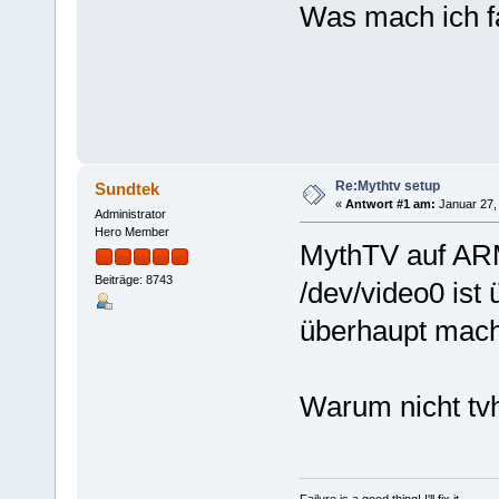
Was mach ich f
Re:Mythtv setup
Sundtek
«
Antwort #1 am:
Januar 27, 
Administrator
Hero Member
MythTV auf ARM
Beiträge: 8743
/dev/video0 ist
überhaupt mac
Warum nicht t
Failure is a good thing! I'll fix it