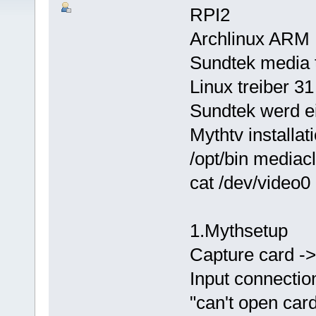
RPI2
Archlinux ARM
Sundtek media 
Linux treiber 31
Sundtek werd e
Mythtv installati
/opt/bin mediacl
cat /dev/video0 
1.Mythsetup
Capture card ->
Input connectio
"can't open car