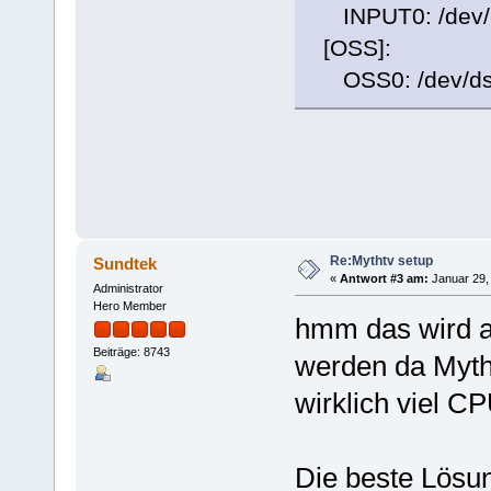
INPUT0: /dev/m
[OSS]:
OSS0: /dev/d
Re:Mythtv setup
Sundtek
«
Antwort #3 am:
Januar 29, 
Administrator
Hero Member
hmm das wird a
Beiträge: 8743
werden da Myth
wirklich viel CP
Die beste Lösun