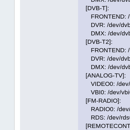
[DVB-T]:
FRONTEND: /dev
DVR: /dev/dvb/
DMX: /dev/dvb
[DVB-T2]:
FRONTEND: /dev
DVR: /dev/dvb/
DMX: /dev/dvb
[ANALOG-TV]:
VIDEO0: /dev/
VBI0: /dev/vbi
[FM-RADIO]:
RADIO0: /dev/
RDS: /dev/rds
[REMOTECONT