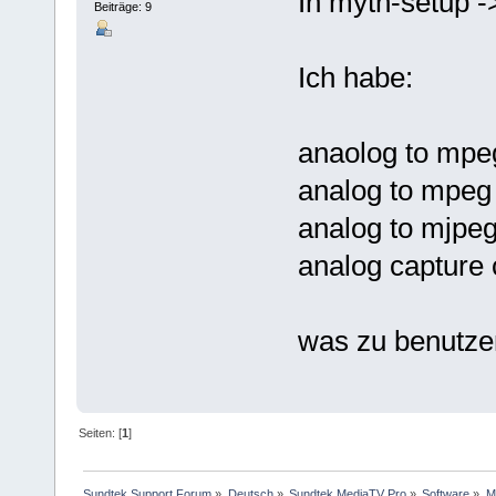
In myth-setup ->
Beiträge: 9
Ich habe:
anaolog to mpe
analog to mpeg
analog to mjpe
analog capture 
was zu benutz
Seiten: [
1
]
Sundtek Support Forum
»
Deutsch
»
Sundtek MediaTV Pro
»
Software
»
M