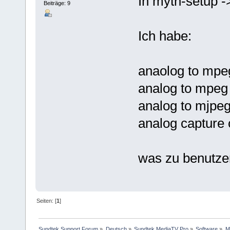
In myth-setup ->
Beiträge: 9
Ich habe:
anaolog to mpe
analog to mpeg
analog to mjpe
analog capture 
was zu benutz
Seiten: [
1
]
Sundtek Support Forum
»
Deutsch
»
Sundtek MediaTV Pro
»
Software
»
M