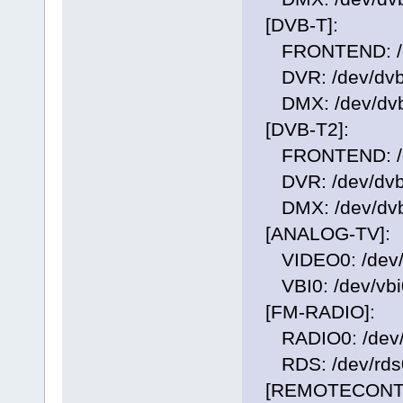
[DVB-T]:
FRONTEND: /dev
DVR: /dev/dvb/
DMX: /dev/dvb
[DVB-T2]:
FRONTEND: /dev
DVR: /dev/dvb/
DMX: /dev/dvb
[ANALOG-TV]:
VIDEO0: /dev/
VBI0: /dev/vbi
[FM-RADIO]:
RADIO0: /dev/
RDS: /dev/rds
[REMOTECONT