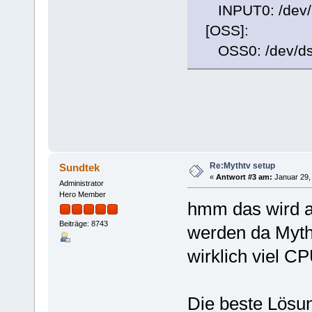
INPUT0: /dev/m
[OSS]:
OSS0: /dev/d
Re:Mythtv setup
Sundtek
«
Antwort #3 am:
Januar 29, 
Administrator
Hero Member
hmm das wird a
Beiträge: 8743
werden da Myth
wirklich viel CP
Die beste Lösun