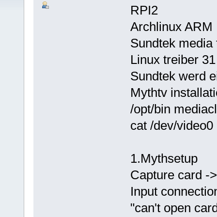
RPI2
Archlinux ARM
Sundtek media 
Linux treiber 31
Sundtek werd e
Mythtv installati
/opt/bin mediacl
cat /dev/video0 
1.Mythsetup
Capture card ->
Input connectio
"can't open car