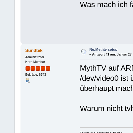
Was mach ich f
Re:Mythtv setup
Sundtek
«
Antwort #1 am:
Januar 27, 
Administrator
Hero Member
MythTV auf ARM
Beiträge: 8743
/dev/video0 ist
überhaupt mac
Warum nicht t
Failure is a good thing! I'll fix it