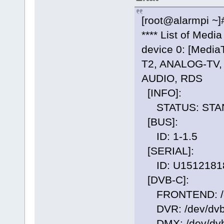
[root@alarmpi ~]#
**** List of Medi
device 0: [Media
T2, ANALOG-TV
AUDIO, RDS
[INFO]:
STATUS: STA
[BUS]:
ID: 1-1.5
[SERIAL]:
ID: U1512181
[DVB-C]:
FRONTEND: /dev
DVR: /dev/dvb/
DMX: /dev/dvb