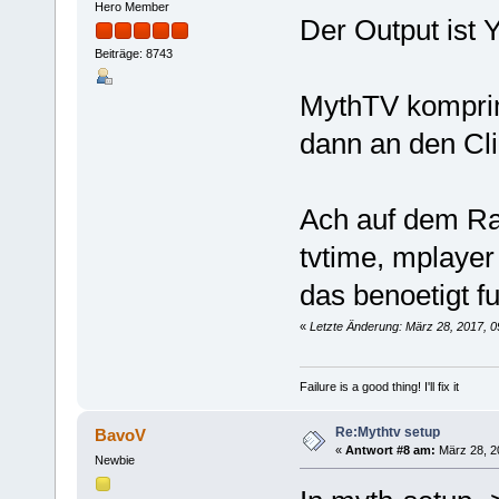
Hero Member
Der Output is
Beiträge: 8743
MythTV komprimi
dann an den Cli
Ach auf dem Ras
tvtime, mplayer
das benoetigt f
«
Letzte Änderung: März 28, 2017, 
Failure is a good thing! I'll fix it
Re:Mythtv setup
BavoV
«
Antwort #8 am:
März 28, 2
Newbie