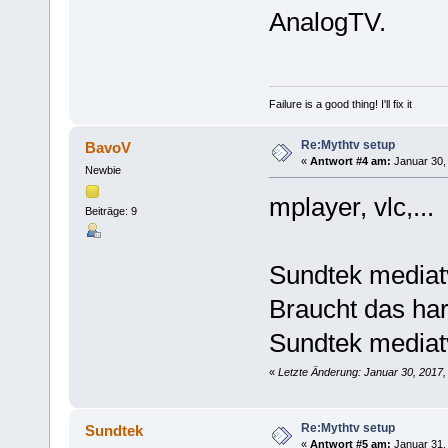
AnalogTV.
Failure is a good thing! I'll fix it
Re:Mythtv setup
BavoV
«
Antwort #4 am:
Januar 30, 
Newbie
mplayer, vlc,..
Beiträge: 9
Sundtek mediatv
Braucht das ha
Sundtek mediat
«
Letzte Änderung: Januar 30, 2017,
Re:Mythtv setup
Sundtek
«
Antwort #5 am:
Januar 31, 