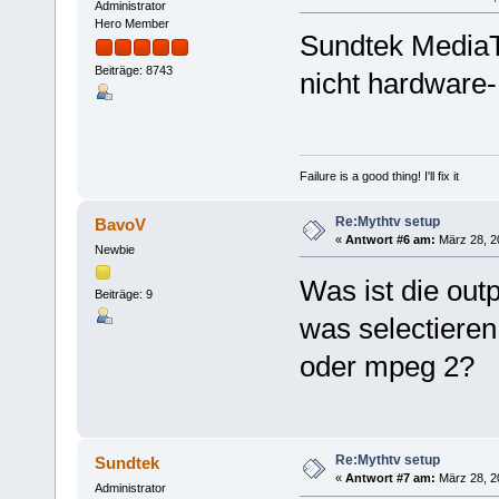
Administrator
Hero Member
Sundtek MediaTV
Beiträge: 8743
nicht hardware
Failure is a good thing! I'll fix it
Re:Mythtv setup
BavoV
«
Antwort #6 am:
März 28, 2
Newbie
Was ist die out
Beiträge: 9
was selectieren
oder mpeg 2?
Re:Mythtv setup
Sundtek
«
Antwort #7 am:
März 28, 2
Administrator