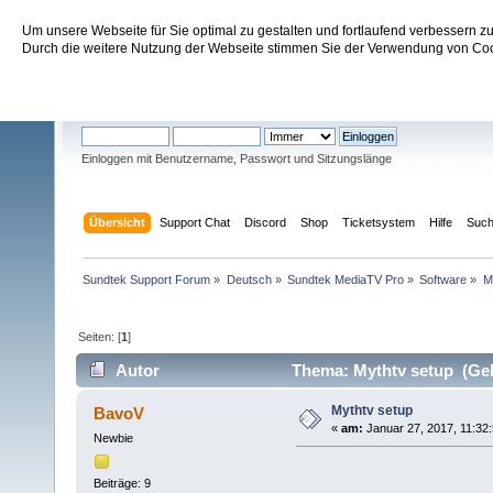
Um unsere Webseite für Sie optimal zu gestalten und fortlaufend verbessern 
Sundtek Support Forum
Durch die weitere Nutzung der Webseite stimmen Sie der Verwendung von Cook
Willkommen
Gast
. Bitte
einloggen
oder
registrieren
.
Einloggen mit Benutzername, Passwort und Sitzungslänge
Übersicht
Support Chat
Discord
Shop
Ticketsystem
Hilfe
Suc
Sundtek Support Forum
»
Deutsch
»
Sundtek MediaTV Pro
»
Software
»
M
Seiten: [
1
]
Autor
Thema: Mythtv setup (Gel
Mythtv setup
BavoV
«
am:
Januar 27, 2017, 11:32:
Newbie
Beiträge: 9