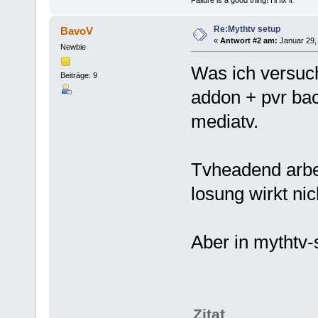
Re:Mythtv setup
BavoV
«
Antwort #2 am:
Januar 29, 
Newbie
Was ich versuch
Beiträge: 9
addon + pvr ba
mediatv.
Tvheadend arbeit
losung wirkt nic
Aber in mythtv-
Zitat