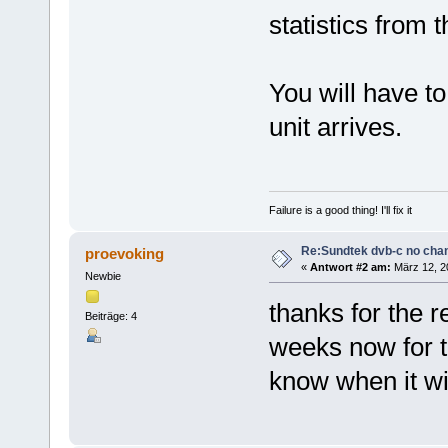
statistics from 
You will have to
unit arrives.
Failure is a good thing! I'll fix it
Re:Sundtek dvb-c no cha
proevoking
«
Antwort #2 am:
März 12, 20
Newbie
thanks for the r
Beiträge: 4
weeks now for th
know when it wi