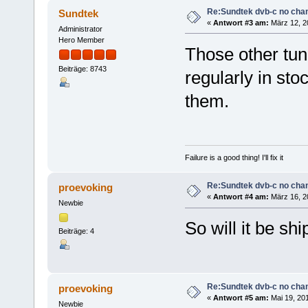
Re:Sundtek dvb-c no cha
Sundtek
«
Antwort #3 am:
März 12, 20
Administrator
Hero Member
Those other tun
Beiträge: 8743
regularly in sto
them.
Failure is a good thing! I'll fix it
Re:Sundtek dvb-c no cha
proevoking
«
Antwort #4 am:
März 16, 2
Newbie
So will it be sh
Beiträge: 4
Re:Sundtek dvb-c no cha
proevoking
«
Antwort #5 am:
Mai 19, 201
Newbie