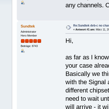
any channels. 
Re:Sundtek dvb-c no cha
Sundtek
«
Antwort #1 am:
März 11, 2
Administrator
Hero Member
Hi,
Beiträge: 8743
as far as I know
your case alrea
Basically we thi
with the Signal
different chips
need to wait unti
will arrive - it w