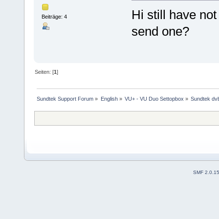
Hi still have no
Beiträge: 4
send one?
Seiten: [
1
]
Sundtek Support Forum
»
English
»
VU+ - VU Duo Settopbox
»
Sundtek dvb
SMF 2.0.1