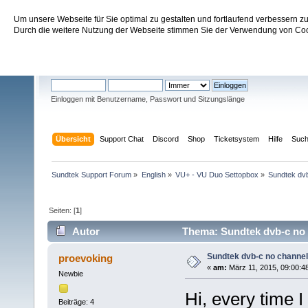
Um unsere Webseite für Sie optimal zu gestalten und fortlaufend verbessern 
Sundtek Support Forum
Durch die weitere Nutzung der Webseite stimmen Sie der Verwendung von Cook
Willkommen
Gast
. Bitte
einloggen
oder
registrieren
.
Einloggen mit Benutzername, Passwort und Sitzungslänge
Übersicht
Support Chat
Discord
Shop
Ticketsystem
Hilfe
Suc
Sundtek Support Forum
»
English
»
VU+ - VU Duo Settopbox
»
Sundtek dvb
Seiten: [
1
]
Autor
Thema: Sundtek dvb-c no 
Sundtek dvb-c no channe
proevoking
«
am:
März 11, 2015, 09:00:4
Newbie
Hi, every time I
Beiträge: 4