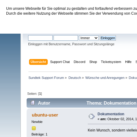
Um unsere Webseite für Sie optimal zu gestalten und fortlaufend verbessern 
Sundtek Support Forum
Durch die weitere Nutzung der Webseite stimmen Sie der Verwendung von Cook
Willkommen
Gast
. Bitte
einloggen
oder
registrieren
.
Einloggen mit Benutzername, Passwort und Sitzungslänge
Übersicht
Support Chat
Discord
Shop
Ticketsystem
Hilfe
Sundtek Support Forum
»
Deutsch
»
Wünsche und Anregungen
»
Doku
Seiten: [
1
]
Autor
Thema: Dokumentation 
Dokumentation
ubuntu-user
«
am:
Oktober 02, 2014, 1
Newbie
Kein Wunsch, sondern vielleic
Beiträge: 1