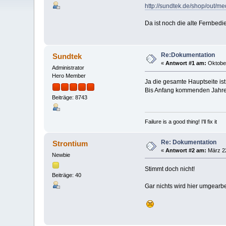
http://sundtek.de/shop/out/me
Da ist noch die alte Fernbedi
Re:Dokumentation
Sundtek
«
Antwort #1 am:
Oktober
Administrator
Hero Member
Ja die gesamte Hauptseite ist n
Bis Anfang kommenden Jahres
Beiträge: 8743
Failure is a good thing! I'll fix it
Re: Dokumentation
Strontium
«
Antwort #2 am:
März 22
Newbie
Stimmt doch nicht!
Beiträge: 40
Gar nichts wird hier umgearbe