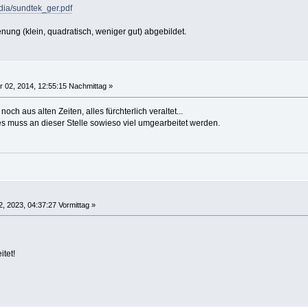
dia/sundtek_ger.pdf
enung (klein, quadratisch, weniger gut) abgebildet.
 02, 2014, 12:55:15 Nachmittag »
och aus alten Zeiten, alles fürchterlich veraltet...
 muss an dieser Stelle sowieso viel umgearbeitet werden.
, 2023, 04:37:27 Vormittag »
itet!