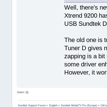
Well, there's ne
Xtrend 9200 has
USB Sundtek DV
The old one is 
Tuner D gives n
zapping is a bit
some driver enh
However, it wor
Seiten: [
1
]
Sundtek Support Forum
»
English
»
Sundtek MediaTV Pro (Europe)
»
Old a