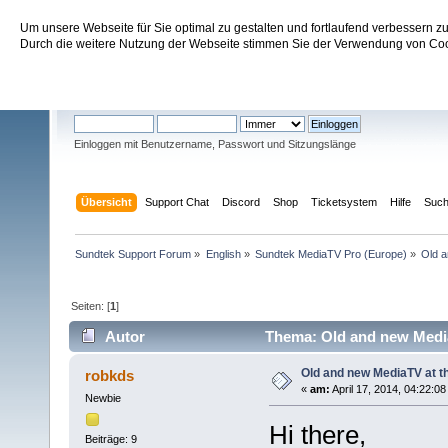
Um unsere Webseite für Sie optimal zu gestalten und fortlaufend verbessern 
Sundtek Support Forum
Durch die weitere Nutzung der Webseite stimmen Sie der Verwendung von Cook
Willkommen
Gast
. Bitte
einloggen
oder
registrieren
.
Einloggen mit Benutzername, Passwort und Sitzungslänge
Übersicht
Support Chat
Discord
Shop
Ticketsystem
Hilfe
Suc
Sundtek Support Forum
»
English
»
Sundtek MediaTV Pro (Europe)
»
Old a
Seiten: [
1
]
Autor
Thema: Old and new Media
Old and new MediaTV at t
robkds
«
am:
April 17, 2014, 04:22:0
Newbie
Hi there,
Beiträge: 9