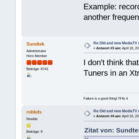
Example: recor
another frequen
Re:Old and new MediaTV 
Sundtek
«
Antwort #3 am:
April 18, 2
Administrator
Hero Member
I don't think t
Beiträge: 8743
Tuners in an Xt
Failure is a good thing! I'll fix it
Re:Old and new MediaTV 
robkds
«
Antwort #4 am:
April 18, 2
Newbie
Zitat von: Sundte
Beiträge: 9