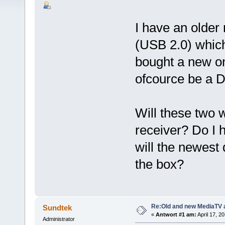
I have an olde
(USB 2.0) which
bought a new on
ofcource be a D
Will these two 
receiver? Do I h
will the newest 
the box?
Re:Old and new MediaTV 
Sundtek
«
Antwort #1 am:
April 17, 2
Administrator