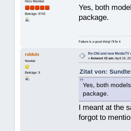
Hero Member
Yes, both model
Beiträge: 8743
package.
Failure is a good thing! I'll fix it
Re:Old and new MediaTV 
robkds
«
Antwort #2 am:
April 18, 2
Newbie
Zitat von: Sundte
Beiträge: 9
Yes, both models
package.
I meant at the s
forgot to mention