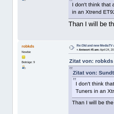
I don't think tha
in an Xtrend ET9
Than I will be th
Re:Old and new MediaTV 
robkds
«
Antwort #5 am:
April 24, 2
Newbie
Zitat von: robkds
Beiträge: 9
Zitat von: Sundt
I don't think t
Tuners in an Xt
Than I will be the 