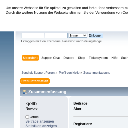
Um unsere Webseite für Sie optimal zu gestalten und fortlaufend verbessern 
Sundtek Support Forum
Durch die weitere Nutzung der Webseite stimmen Sie der Verwendung von Cook
Willkommen
Gast
. Bitte
einloggen
oder
registrieren
.
Einloggen mit Benutzername, Passwort und Sitzungslänge
Übersicht
Support Chat
Discord
Shop
Ticketsystem
Hilfe
Suc
Sundtek Support Forum
»
Profil von kjellb
»
Zusammenfassung
Profil-Information
Zusammenfassung
kjellb 
Beiträge:
Newbie
Alter:
Offline
Beiträge anzeigen
Registriert:
Statistiken anzeigen