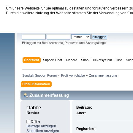
Um unsere Webseite für Sie optimal zu gestalten und fortlaufend verbessern 
Sundtek Support Forum
Durch die weitere Nutzung der Webseite stimmen Sie der Verwendung von Cook
Willkommen
Gast
. Bitte
einloggen
oder
registrieren
.
Einloggen mit Benutzername, Passwort und Sitzungslänge
Übersicht
Support Chat
Discord
Shop
Ticketsystem
Hilfe
Suc
Sundtek Support Forum
»
Profil von clabbe
»
Zusammenfassung
Profil-Information
Zusammenfassung
clabbe 
Beiträge:
Newbie
Alter:
Offline
Beiträge anzeigen
Registriert:
Statistiken anzeigen