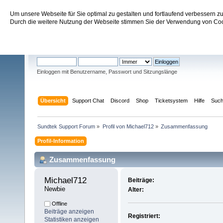
Um unsere Webseite für Sie optimal zu gestalten und fortlaufend verbessern 
Sundtek Support Forum
Durch die weitere Nutzung der Webseite stimmen Sie der Verwendung von Cook
Willkommen
Gast
. Bitte
einloggen
oder
registrieren
.
Einloggen mit Benutzername, Passwort und Sitzungslänge
Übersicht
Support Chat
Discord
Shop
Ticketsystem
Hilfe
Suc
Sundtek Support Forum
»
Profil von Michael712
»
Zusammenfassung
Profil-Information
Zusammenfassung
Michael712 
Beiträge:
Newbie
Alter:
Offline
Beiträge anzeigen
Registriert:
Statistiken anzeigen