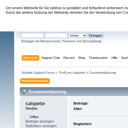
Um unsere Webseite für Sie optimal zu gestalten und fortlaufend verbessern 
Sundtek Support Forum
Durch die weitere Nutzung der Webseite stimmen Sie der Verwendung von Cook
Willkommen
Gast
. Bitte
einloggen
oder
registrieren
.
Einloggen mit Benutzername, Passwort und Sitzungslänge
Übersicht
Support Chat
Discord
Shop
Ticketsystem
Hilfe
Suc
Sundtek Support Forum
»
Profil von salopette
»
Zusammenfassung
Profil-Information
Zusammenfassung
salopette 
Beiträge:
Newbie
Alter:
Offline
Beiträge anzeigen
Registriert:
Statistiken anzeigen