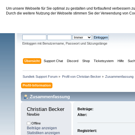
Um unsere Webseite für Sie optimal zu gestalten und fortlaufend verbessern 
Sundtek Support Forum
Durch die weitere Nutzung der Webseite stimmen Sie der Verwendung von Cook
Willkommen
Gast
. Bitte
einloggen
oder
registrieren
.
Einloggen mit Benutzername, Passwort und Sitzungslänge
Übersicht
Support Chat
Discord
Shop
Ticketsystem
Hilfe
Suc
Sundtek Support Forum
»
Profil von Christian Becker
»
Zusammenfassung
Profil-Information
Zusammenfassung
Christian Becker 
Beiträge:
Newbie
Alter:
Offline
Beiträge anzeigen
Registriert:
Statistiken anzeigen