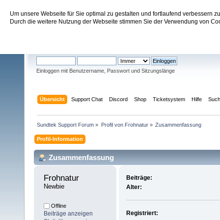
Um unsere Webseite für Sie optimal zu gestalten und fortlaufend verbessern 
Sundtek Support Forum
Durch die weitere Nutzung der Webseite stimmen Sie der Verwendung von Cook
Willkommen
Gast
. Bitte
einloggen
oder
registrieren
.
Einloggen mit Benutzername, Passwort und Sitzungslänge
Übersicht
Support Chat
Discord
Shop
Ticketsystem
Hilfe
Suc
Sundtek Support Forum
»
Profil von Frohnatur
»
Zusammenfassung
Profil-Information
Zusammenfassung
Frohnatur 
Beiträge:
Newbie
Alter:
Offline
Registriert:
Beiträge anzeigen