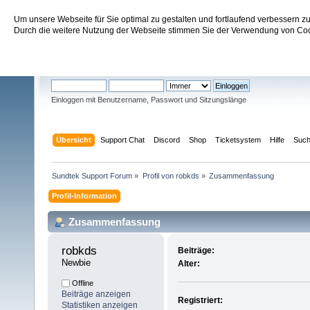
Um unsere Webseite für Sie optimal zu gestalten und fortlaufend verbessern 
Sundtek Support Forum
Durch die weitere Nutzung der Webseite stimmen Sie der Verwendung von Cook
Willkommen
Gast
. Bitte
einloggen
oder
registrieren
.
Einloggen mit Benutzername, Passwort und Sitzungslänge
Übersicht
Support Chat
Discord
Shop
Ticketsystem
Hilfe
Suc
Sundtek Support Forum
»
Profil von robkds
»
Zusammenfassung
Profil-Information
Zusammenfassung
robkds 
Beiträge:
Newbie
Alter:
Offline
Beiträge anzeigen
Registriert:
Statistiken anzeigen