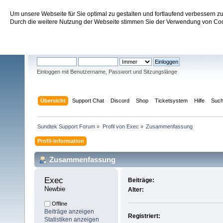
Um unsere Webseite für Sie optimal zu gestalten und fortlaufend verbessern 
Sundtek Support Forum
Durch die weitere Nutzung der Webseite stimmen Sie der Verwendung von Cook
Willkommen
Gast
. Bitte
einloggen
oder
registrieren
.
Einloggen mit Benutzername, Passwort und Sitzungslänge
Übersicht
Support Chat
Discord
Shop
Ticketsystem
Hilfe
Suc
Sundtek Support Forum
»
Profil von Exec
»
Zusammenfassung
Profil-Information
Zusammenfassung
Exec 
Beiträge:
Newbie
Alter:
Offline
Beiträge anzeigen
Registriert:
Statistiken anzeigen