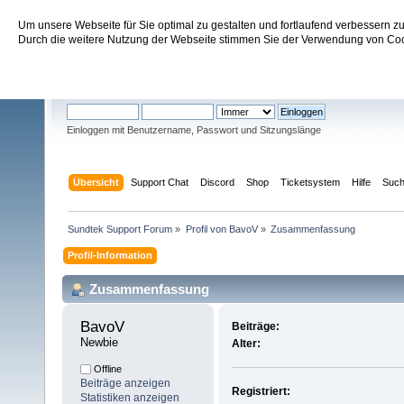
Um unsere Webseite für Sie optimal zu gestalten und fortlaufend verbessern 
Sundtek Support Forum
Durch die weitere Nutzung der Webseite stimmen Sie der Verwendung von Cook
Willkommen
Gast
. Bitte
einloggen
oder
registrieren
.
Einloggen mit Benutzername, Passwort und Sitzungslänge
Übersicht
Support Chat
Discord
Shop
Ticketsystem
Hilfe
Suc
Sundtek Support Forum
»
Profil von BavoV
»
Zusammenfassung
Profil-Information
Zusammenfassung
BavoV 
Beiträge:
Newbie
Alter:
Offline
Beiträge anzeigen
Registriert:
Statistiken anzeigen