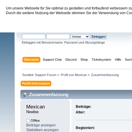
Um unsere Webseite für Sie optimal zu gestalten und fortlaufend verbessern 
Sundtek Support Forum
Durch die weitere Nutzung der Webseite stimmen Sie der Verwendung von Cook
Willkommen
Gast
. Bitte
einloggen
oder
registrieren
.
Einloggen mit Benutzername, Passwort und Sitzungslänge
Übersicht
Support Chat
Discord
Shop
Ticketsystem
Hilfe
Suc
Sundtek Support Forum
»
Profil von Mexican
»
Zusammenfassung
Profil-Information
Zusammenfassung
Mexican 
Beiträge:
Newbie
Alter:
Offline
Beiträge anzeigen
Registriert:
Statistiken anzeigen