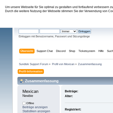
Um unsere Webseite für Sie optimal zu gestalten und fortlaufend verbessern 
Sundtek Support Forum
Durch die weitere Nutzung der Webseite stimmen Sie der Verwendung von Cook
Willkommen
Gast
. Bitte
einloggen
oder
registrieren
.
Einloggen mit Benutzername, Passwort und Sitzungslänge
Übersicht
Support Chat
Discord
Shop
Ticketsystem
Hilfe
Suc
Sundtek Support Forum
»
Profil von Mexican
»
Zusammenfassung
Profil-Information
Zusammenfassung
Mexican 
Beiträge:
Newbie
Alter:
Offline
Beiträge anzeigen
Registriert:
Statistiken anzeigen