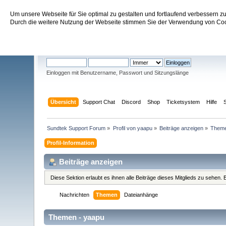
Um unsere Webseite für Sie optimal zu gestalten und fortlaufend verbessern 
Sundtek Support Forum
Durch die weitere Nutzung der Webseite stimmen Sie der Verwendung von Cook
Willkommen
Gast
. Bitte
einloggen
oder
registrieren
.
Einloggen mit Benutzername, Passwort und Sitzungslänge
Übersicht
Support Chat
Discord
Shop
Ticketsystem
Hilfe
Sundtek Support Forum
»
Profil von yaapu
»
Beiträge anzeigen
»
Them
Profil-Information
Beiträge anzeigen
Diese Sektion erlaubt es ihnen alle Beiträge dieses Mitglieds zu sehen
Nachrichten
Themen
Dateianhänge
Themen - yaapu