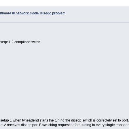
timate III network mode Diseqc problem
 diseqc 1.2 compliant switch
tup 1 when tvheadend starts the tuning the diseqc switch is correctely set to port A
 A receives diseqc port B switching request before tuning to every single transpond