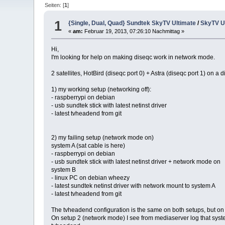
Seiten: [
1
]
1
{Single, Dual, Quad} Sundtek SkyTV Ultimate
/
SkyTV Ul
«
am:
Februar 19, 2013, 07:26:10 Nachmittag »
Hi,
I'm looking for help on making diseqc work in network mode.
2 satellites, HotBird (diseqc port 0) + Astra (diseqc port 1) on a
1) my working setup (networking off):
- raspberrypi on debian
- usb sundtek stick with latest netinst driver
- latest tvheadend from git
2) my failing setup (network mode on)
system A (sat cable is here)
- raspberrypi on debian
- usb sundtek stick with latest netinst driver + network mode on
system B
- linux PC on debian wheezy
- latest sundtek netinst driver with network mount to system A
- latest tvheadend from git
The tvheadend configuration is the same on both setups, but on se
On setup 2 (network mode) I see from mediaserver log that system