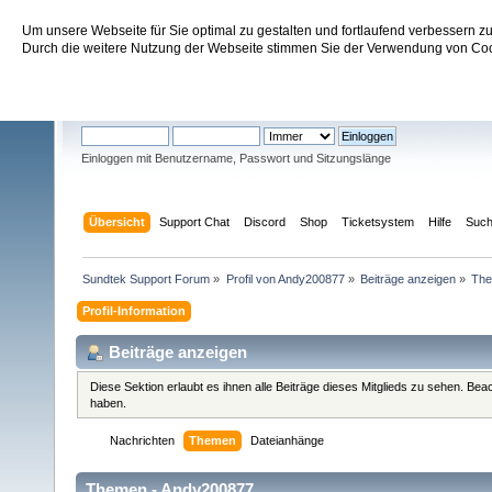
Um unsere Webseite für Sie optimal zu gestalten und fortlaufend verbessern 
Sundtek Support Forum
Durch die weitere Nutzung der Webseite stimmen Sie der Verwendung von Cook
Willkommen
Gast
. Bitte
einloggen
oder
registrieren
.
Einloggen mit Benutzername, Passwort und Sitzungslänge
Übersicht
Support Chat
Discord
Shop
Ticketsystem
Hilfe
Suc
Sundtek Support Forum
»
Profil von Andy200877
»
Beiträge anzeigen
»
Th
Profil-Information
Beiträge anzeigen
Diese Sektion erlaubt es ihnen alle Beiträge dieses Mitglieds zu sehen. Be
haben.
Nachrichten
Themen
Dateianhänge
Themen - Andy200877