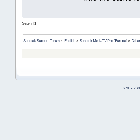
Seiten: [
1
]
Sundtek Support Forum
»
English
»
Sundtek MediaTV Pro (Europe)
»
Other
SMF 2.0.1