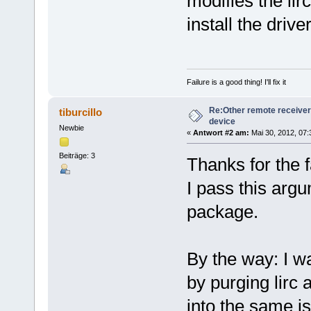
modifies the lir
install the drive
Failure is a good thing! I'll fix it
Re:Other remote receiver
tiburcillo
device
Newbie
«
Antwort #2 am:
Mai 30, 2012, 07:
Beiträge: 3
Thanks for the 
I pass this argu
package.
By the way: I w
by purging lirc 
into the same i