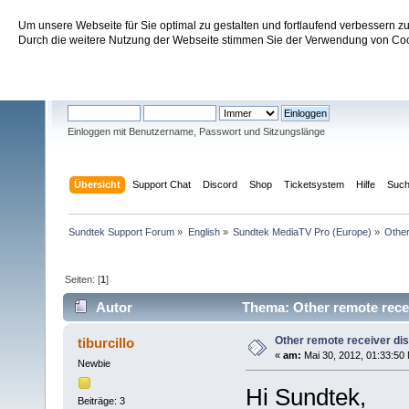
Um unsere Webseite für Sie optimal zu gestalten und fortlaufend verbessern 
Sundtek Support Forum
Durch die weitere Nutzung der Webseite stimmen Sie der Verwendung von Cook
Willkommen
Gast
. Bitte
einloggen
oder
registrieren
.
Einloggen mit Benutzername, Passwort und Sitzungslänge
Übersicht
Support Chat
Discord
Shop
Ticketsystem
Hilfe
Suc
Sundtek Support Forum
»
English
»
Sundtek MediaTV Pro (Europe)
»
Other
Seiten: [
1
]
Autor
Thema: Other remote recei
Other remote receiver di
tiburcillo
«
am:
Mai 30, 2012, 01:33:50
Newbie
Hi Sundtek,
Beiträge: 3