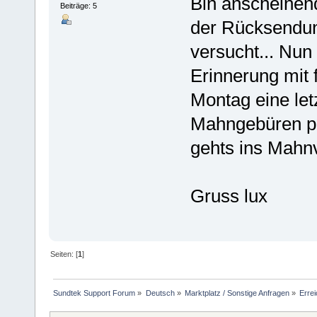
Bin anscheinend
Beiträge: 5
der Rücksendung
versucht... Nun
Erinnerung mit 
Montag eine let
Mahngebüren pe
gehts ins Mahnv
Gruss lux
Seiten: [
1
]
Sundtek Support Forum
»
Deutsch
»
Marktplatz / Sonstige Anfragen
»
Errei