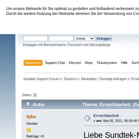
Um unsere Webseite für Sie optimal zu gestalten und fortlaufend verbessern 
Sundtek Support Forum
Durch die weitere Nutzung der Webseite stimmen Sie der Verwendung von Cook
Willkommen
Gast
. Bitte
einloggen
oder
registrieren
.
Einloggen mit Benutzername, Passwort und Sitzungslänge
Übersicht
Support Chat
Discord
Shop
Ticketsystem
Hilfe
Suc
Sundtek Support Forum
»
Deutsch
»
Marktplatz / Sonstige Anfragen
»
Errei
Seiten: [
1
]
Autor
Thema: Erreichbarkeit (Ge
Erreichbarkeit
fpbx
«
am:
Mai 05, 2011, 06:59:46 
Newbie
Liebe Sundtek-M
Beiträge: 41