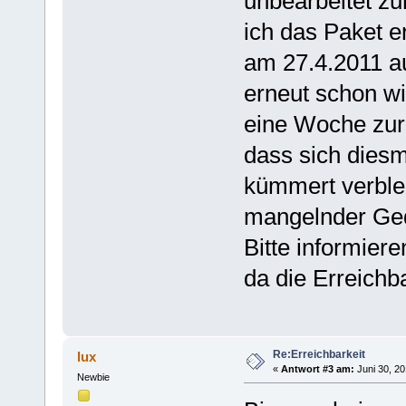
unbearbeitet zur
ich das Paket e
am 27.4.2011 a
erneut schon w
eine Woche zur 
dass sich dies
kümmert verble
mangelnder Ge
Bitte informier
da die Erreichba
Re:Erreichbarkeit
lux
«
Antwort #3 am:
Juni 30, 20
Newbie