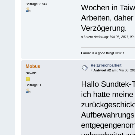
Beiträge: 8743
Wochen in Taiw
Arbeiten, daher
Verzögerung.
«
Letzte Änderung: Mai 06, 2011, 09
Failure is a good thing! I'll fix it
Re:Erreichbarkeit
Mobus
«
Antwort #2 am:
Mai 06, 201
Newbie
Hallo Sundtek-
Beiträge: 1
ich hatte meine
zurückgeschick
Aufbewahrungsz
entgegengenomm