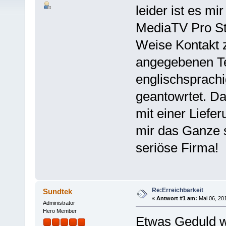
leider ist es mi
MediaTV Pro Sti
Weise Kontakt 
angegebenen Te
englischsprachi
geantowrtet. Da
mit einer Liefe
mir das Ganze s
seriöse Firma!
Re:Erreichbarkeit
Sundtek
«
Antwort #1 am:
Mai 06, 201
Administrator
Hero Member
Etwas Geduld wi