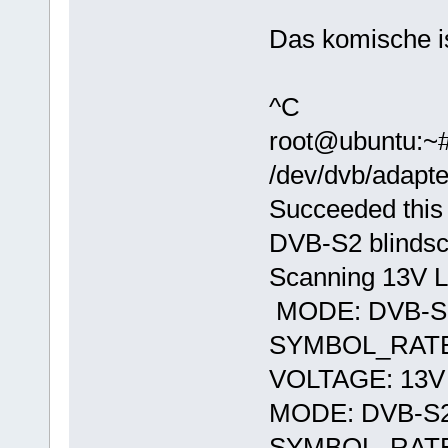
Das komische is
^C
root@ubuntu:~# 
/dev/dvb/adapte
Succeeded this
DVB-S2 blindsc
Scanning 13V 
MODE: DVB-S
SYMBOL_RATE
VOLTAGE: 13V
MODE: DVB-S
SYMBOL_RATE