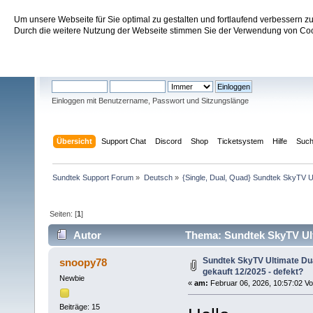
Um unsere Webseite für Sie optimal zu gestalten und fortlaufend verbessern 
Sundtek Support Forum
Durch die weitere Nutzung der Webseite stimmen Sie der Verwendung von Cook
Willkommen
Gast
. Bitte
einloggen
oder
registrieren
.
Einloggen mit Benutzername, Passwort und Sitzungslänge
Übersicht
Support Chat
Discord
Shop
Ticketsystem
Hilfe
Suc
Sundtek Support Forum
»
Deutsch
»
{Single, Dual, Quad} Sundtek SkyTV U
Seiten: [
1
]
Autor
Thema: Sundtek SkyTV Ulti
(Gelesen 1868 mal)
Sundtek SkyTV Ultimate Du
snoopy78
gekauft 12/2025 - defekt?
Newbie
«
am:
Februar 06, 2026, 10:57:02 Vo
Beiträge: 15