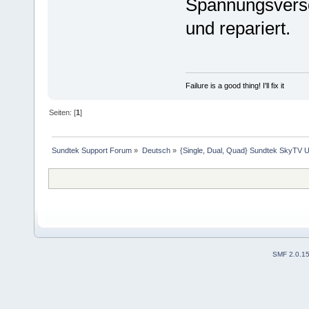
Spannungsverso
und repariert.
Failure is a good thing! I'll fix it
Seiten: [
1
]
Sundtek Support Forum
»
Deutsch
»
{Single, Dual, Quad} Sundtek SkyTV U
SMF 2.0.1