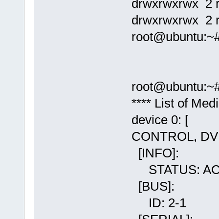
drwxrwxrwx 2 r
drwxrwxrwx 2 r
root@ubuntu:~
root@ubuntu:~# 
**** List of Me
device 0: [
CONTROL, DV
[INFO]:
STATUS: AC
[BUS]:
ID: 2-1