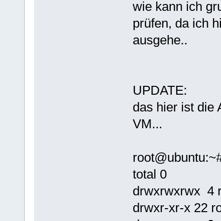
wie kann ich gr
prüfen, da ich h
ausgehe..
UPDATE:
das hier ist di
VM...
root@ubuntu:~# 
total 0
drwxrwxrwx 4 r
drwxr-xr-x 22 r