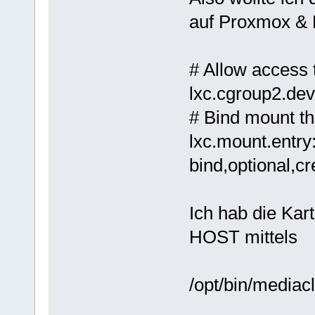
auf Proxmox & 
# Allow access
lxc.cgroup2.dev
# Bind mount th
lxc.mount.entry
bind,optional,cr
Ich hab die Ka
HOST mittels
/opt/bin/mediacl