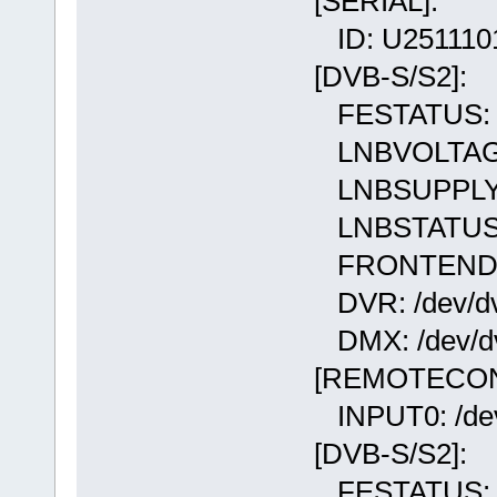
[SERIAL]:
ID: U251110
[DVB-S/S2]:
FESTATUS: 
LNBVOLTAGE
LNBSUPPLY
LNBSTATUS
FRONTEND: /d
DVR: /dev/dvb
DMX: /dev/dv
[REMOTECON
INPUT0: /dev
[DVB-S/S2]:
FESTATUS: 