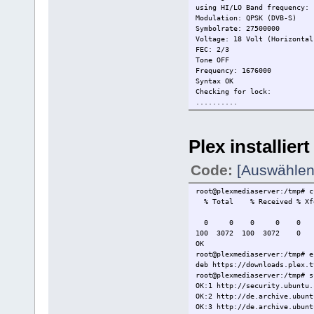
using HI/LO Band frequency: 
Modulation: QPSK (DVB-S)
Symbolrate: 27500000
Voltage: 18 Volt (Horizontal
FEC: 2/3
Tone OFF
Frequency: 1676000
Syntax OK
Checking for lock:
..........
Plex installiert
Code:
[Auswählen
root@plexmediaserver:/tmp# c
% Total % Received % X
Dload Upload
0 0 0 0 0 0 0 0 --:--:
100 3072 100 3072 0 0 
OK
root@plexmediaserver:/tmp# e
deb https://downloads.plex.t
root@plexmediaserver:/tmp# s
OK:1 http://security.ubuntu.
OK:2 http://de.archiv
OK:3 http://de.archive.u