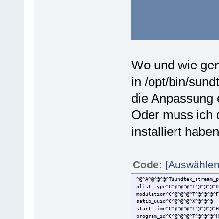
Wo und wie gen
in /opt/bin/sun
die Anpassung 
Oder muss ich 
installiert habe
Code:
[Auswählen
^@^A^@^@^@^Tsundtek_stream_p
plist_type^C^@^@^@^T^@^@^@^
modulation^C^@^@^@^T^@^@^@^F
satip_uuid^C^@^@^@^X^@^@^@ 
start_time^C^@^@^@^T^@^@^@^
program_id^C^@^@^@^T^@^@^@^H