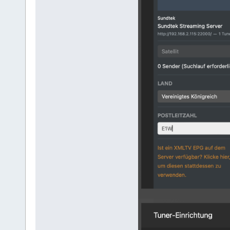
PlexMediaServer install: I
PlexMediaServer install: 
PlexMediaServer insta
PlexMediaServer instal
PlexMediaServer instal
PlexMediaServer install: 
PlexMediaServer install:
PlexMediaServer install:
PlexMediaServer instal
PlexMediaServer install: In
PlexMediaServer install: 
PlexMediaServer install:
PlexMediaServer install: Com
Created symlink /etc/systemd
PlexMediaServer install: Pl
Scannin
Scanning p
Scanning
Running kernel seems to be u
The processor microcode seem
No services need to be resta
No containers need to be res
No user sessions are running
No VM guests are running out