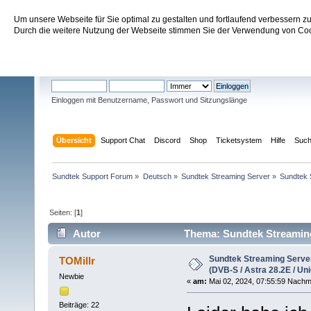
Um unsere Webseite für Sie optimal zu gestalten und fortlaufend verbessern 
Sundtek Support Forum
Durch die weitere Nutzung der Webseite stimmen Sie der Verwendung von Cook
Willkommen
Gast
. Bitte
einloggen
oder
registrieren
.
Einloggen mit Benutzername, Passwort und Sitzungslänge
Übersicht
Support Chat
Discord
Shop
Ticketsystem
Hilfe
Suc
Sundtek Support Forum
»
Deutsch
»
Sundtek Streaming Server
»
Sundtek S
Seiten: [
1
]
Autor
Thema: Sundtek Streaming S
(Gelesen 43667 mal)
Sundtek Streaming Server 
TOMillr
(DVB-S / Astra 28.2E / Uni
Newbie
«
am:
Mai 02, 2024, 07:55:59 Nachmi
Beiträge: 22