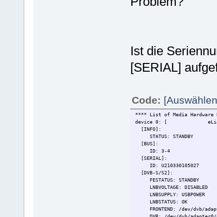
Problem?
Ist die Serienn
[SERIAL] aufge
Code:
[Auswählen
**** List of Media Hardware 
device 0: [ eLight] D
[INFO]:
STATUS: STANDBY
[BUS]:
ID: 3-4
[SERIAL]:
ID: U210330105027
[DVB-S/S2]:
FESTATUS: STANDBY
LNBVOLTAGE: DISABLED
LNBSUPPLY: USBPOWER
LNBSTATUS: OK
FRONTEND: /dev/dvb/adapt
DVR: /dev/dvb/adapter0/