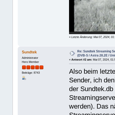
«
Letzte Änderung: Mai 07, 2024, 01
Re: Sundtek Streaming Ser
Sundtek
(DVB-S / Astra 28.2E / Uni
Administrator
«
Antwort #2 am:
Mai 07, 2024, 01:
Hero Member
Also beim letz
Beiträge: 8743
Sender, ich de
der Sundtek.db 
Streamingserver
werden). Das nä