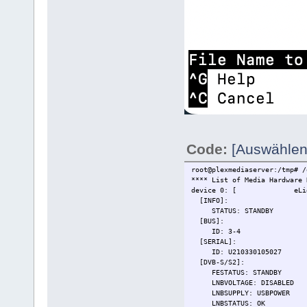
Code:
[Auswählen
root@plexmediaserver:/tmp# /
**** List of Media Hardware 
device 0: [ eLight] D
[INFO]:
STATUS: STANDBY
[BUS]:
ID: 3-4
[SERIAL]:
ID: U210330105027
[DVB-S/S2]:
FESTATUS: STANDBY
LNBVOLTAGE: DISABLED
LNBSUPPLY: USBPOWER
LNBSTATUS: OK