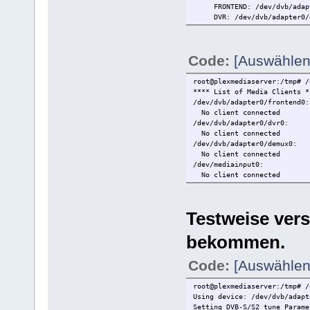
FRONTEND: /dev/dvb/adapt
DVR: /dev/dvb/adapter0/
DMX: /dev/dvb/adapter0/d
[REMOTECONTROL]:
INPUT0: /dev/mediainput
Code:
[Auswählen
root@plexmediaserver:/tmp# /
**** List of Media Clients *
/dev/dvb/adapter0/frontend0:
No client connected
/dev/dvb/adapter0/dvr0:
No client connected
/dev/dvb/adapter0/demux0:
No client connected
/dev/mediainput0:
No client connected
Testweise vers
bekommen.
Code:
[Auswählen
root@plexmediaserver:/tmp# /
Using device: /dev/dvb/adapt
Setting DVB-S/S2 tune Parame