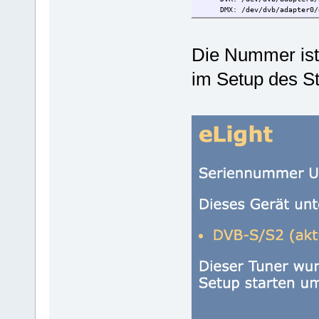
DMX: /dev/dvb/adapter0/d
[REMOTECONTROL]:
INPUT0: /dev/mediainput
Die Nummer ist
im Setup des S