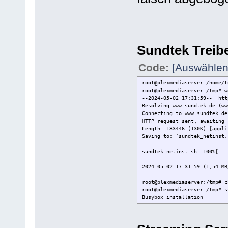
Sundtek Treiber
Code:
[Auswählen
root@plexmediaserver:/home/t
root@plexmediaserver:/tmp# w
--2024-05-02 17:31:59-- htt
Resolving www.sundtek.de (ww
Connecting to www.sundtek.de
HTTP request sent, awaiting 
Length: 133446 (130K) [appli
Saving to: ‘sundtek_netinst.
sundtek_netinst.sh 100%[=
2024-05-02 17:31:59 (1,54 MB
root@plexmediaserver:/tmp# c
root@plexmediaserver:/tmp# s
Busybox installation
Welcome to the Sundtek linux
(C)opyright 2008-2019 Sundte