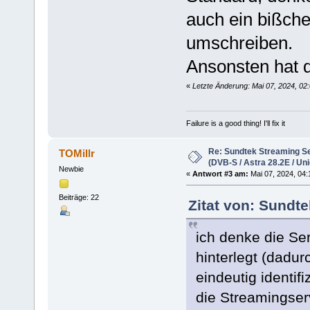
auch ein bißche
umschreiben.
Ansonsten hat d
«
Letzte Änderung: Mai 07, 2024, 02
Failure is a good thing! I'll fix it
Re: Sundtek Streaming Ser
TOMillr
(DVB-S / Astra 28.2E / Uni
Newbie
«
Antwort #3 am:
Mai 07, 2024, 04:
Beiträge: 22
Zitat von: Sundte
ich denke die Se
hinterlegt (dadu
eindeutig identif
die Streamingser