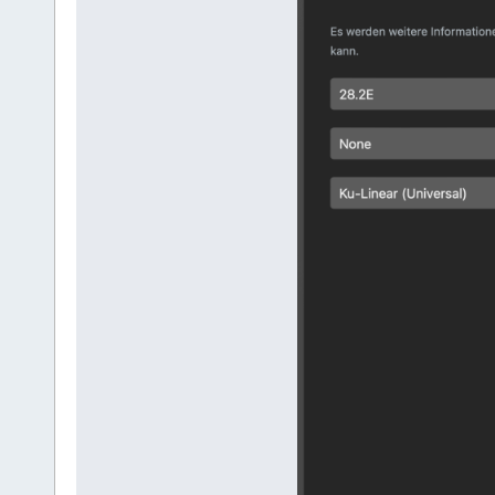
root@plexmediaserver:/tmp# s
● plexmediaserver.service - 
Loaded: loaded (/usr/lib/s
Active: active (running) s
Process: 2911 ExecStartPre
Main PID: 2913 (Plex Medi
Tasks: 115 (limit: 186
Memory: 277.4M (peak: 27
CPU: 9.783s
CGroup: /system.slice/ple
├─2913 "/usr/lib/plexm
├─2991 "Plex Plug-in [c
├─3045 "/usr/lib/plexme
├─3070 "Plex Plug-in [c
├─3072 "Plex Plug-in [c
├─3073 "Plex Plug-in [o
├─3138 "Plex Plug-in [c
├─3145 "Plex Plug-in [c
└─3152 "Plex Plug-in [c
Mai 02 17:41:38 plexmediaser
Mai 02 17:41:38 plexmediaser
lines 1-21/21 (END)