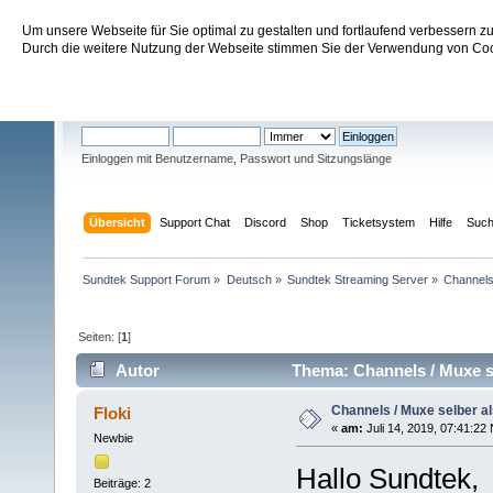
Um unsere Webseite für Sie optimal zu gestalten und fortlaufend verbessern 
Sundtek Support Forum
Durch die weitere Nutzung der Webseite stimmen Sie der Verwendung von Cook
Willkommen
Gast
. Bitte
einloggen
oder
registrieren
.
Einloggen mit Benutzername, Passwort und Sitzungslänge
Übersicht
Support Chat
Discord
Shop
Ticketsystem
Hilfe
Suc
Sundtek Support Forum
»
Deutsch
»
Sundtek Streaming Server
»
Channels 
Seiten: [
1
]
Autor
Thema: Channels / Muxe se
Channels / Muxe selber al
Floki
«
am:
Juli 14, 2019, 07:41:22
Newbie
Hallo Sundtek,
Beiträge: 2