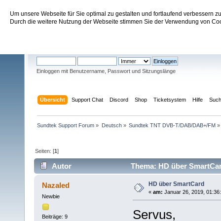
Um unsere Webseite für Sie optimal zu gestalten und fortlaufend verbessern 
Sundtek Support Forum
Durch die weitere Nutzung der Webseite stimmen Sie der Verwendung von Cook
Willkommen
Gast
. Bitte
einloggen
oder
registrieren
.
Einloggen mit Benutzername, Passwort und Sitzungslänge
Übersicht
Support Chat
Discord
Shop
Ticketsystem
Hilfe
Suc
Sundtek Support Forum
»
Deutsch
»
Sundtek TNT DVB-T/DAB/DAB+/FM
»
Seiten: [
1
]
Autor
Thema: HD über SmartCar
HD über SmartCard
Nazaled
«
am:
Januar 26, 2019, 01:36
Newbie
Servus,
Beiträge: 9