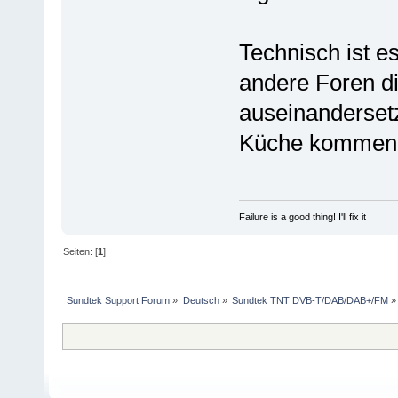
Technisch ist e
andere Foren di
auseinandersetze
Küche kommen u
Failure is a good thing! I'll fix it
Seiten: [
1
]
Sundtek Support Forum
»
Deutsch
»
Sundtek TNT DVB-T/DAB/DAB+/FM
»