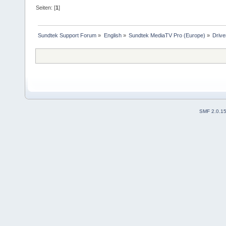
Seiten: [
1
]
Sundtek Support Forum
»
English
»
Sundtek MediaTV Pro (Europe)
»
Drive
SMF 2.0.1