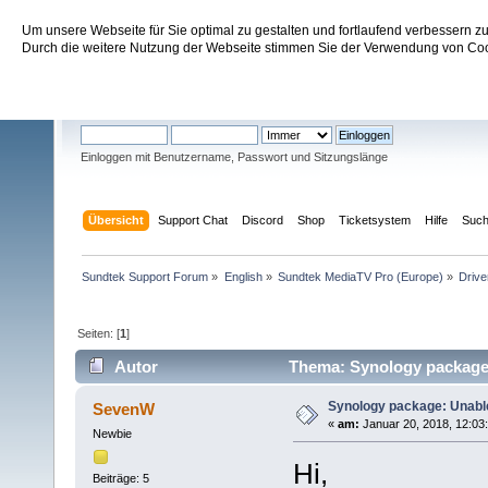
Um unsere Webseite für Sie optimal zu gestalten und fortlaufend verbessern 
Sundtek Support Forum
Durch die weitere Nutzung der Webseite stimmen Sie der Verwendung von Cook
Willkommen
Gast
. Bitte
einloggen
oder
registrieren
.
Einloggen mit Benutzername, Passwort und Sitzungslänge
Übersicht
Support Chat
Discord
Shop
Ticketsystem
Hilfe
Suc
Sundtek Support Forum
»
English
»
Sundtek MediaTV Pro (Europe)
»
Drive
Seiten: [
1
]
Autor
Thema: Synology package: 
Synology package: Unable 
SevenW
«
am:
Januar 20, 2018, 12:03
Newbie
Hi,
Beiträge: 5