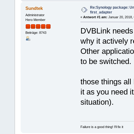
Re:Synology package: Una
Sundtek
first_adapter
Administrator
«
Antwort #1 am:
Januar 20, 2018, 
Hero Member
DVBLink needs t
Beiträge: 8743
why it actively 
Other applicatio
to be switched.
those things all
it as you need i
situation).
Failure is a good thing! I'll fix it