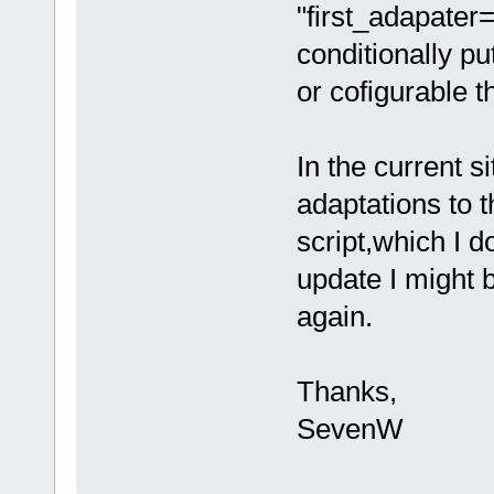
"first_adapater=
conditionally put
or cofigurable t
In the current s
adaptations to t
script,which I do
update I might 
again.
Thanks,
SevenW