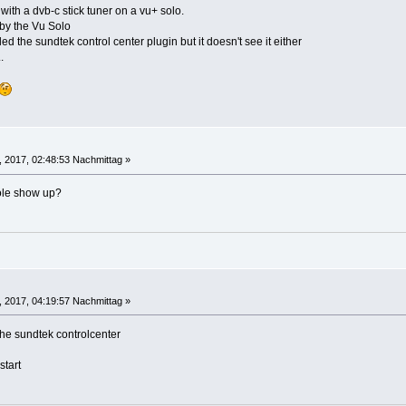
p with a dvb-c stick tuner on a vu+ solo.
 by the Vu Solo
d the sundtek control center plugin but it doesn't see it either
.
, 2017, 02:48:53 Nachmittag »
ole show up?
, 2017, 04:19:57 Nachmittag »
the sundtek controlcenter
start