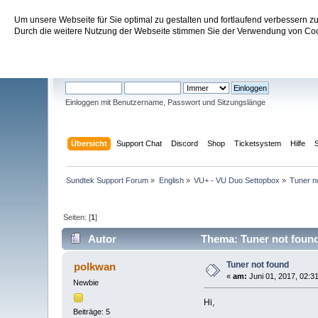
Um unsere Webseite für Sie optimal zu gestalten und fortlaufend verbessern 
Sundtek Support Forum
Durch die weitere Nutzung der Webseite stimmen Sie der Verwendung von Cook
Willkommen
Gast
. Bitte
einloggen
oder
registrieren
.
Einloggen mit Benutzername, Passwort und Sitzungslänge
Übersicht
Support Chat
Discord
Shop
Ticketsystem
Hilfe
Sundtek Support Forum
»
English
»
VU+ - VU Duo Settopbox
»
Tuner n
Seiten: [
1
]
Autor
Thema: Tuner not found
Tuner not found
polkwan
«
am:
Juni 01, 2017, 02:3
Newbie
Hi,
Beiträge: 5