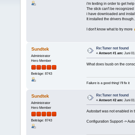
i'm texting in order to get hel
The stick can't be recognized
i have downloaded and installe
It installed the drivers though..
I don't know what to try more
Re:Tuner not found
Sundtek
«
Antwort #1 am:
Juni 01
Administrator
Hero Member
What does lsusb on the cons
Beiträge: 8743
Failure is a good thing! I'll fix it
Re:Tuner not found
Sundtek
«
Antwort #2 am:
Juni 01
Administrator
Hero Member
Autostart was not enabled in 
Beiträge: 8743
Configuration Support -> Auto